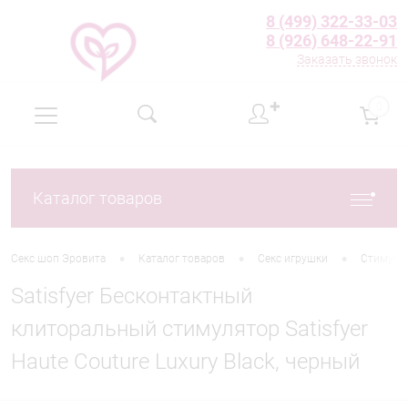
8 (499) 322-33-03
8 (926) 648-22-91
Заказать звонок
✚
0
Каталог товаров
•
•
•
Секс шоп Эровита
Каталог товаров
Секс игрушки
Стимуля
Satisfyer Бесконтактный
клиторальный стимулятор Satisfyer
Haute Couture Luxury Black, черный