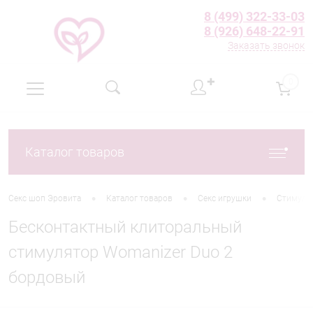
8 (499) 322-33-03
8 (926) 648-22-91
Заказать звонок
✚
0
Каталог товаров
•
•
•
Секс шоп Эровита
Каталог товаров
Секс игрушки
Стимуля
Бесконтактный клиторальный
стимулятор Womanizer Duo 2
бордовый