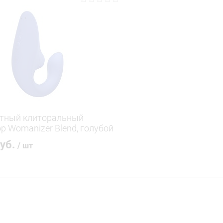
В корзину
В корз
 клик
Сравнение
Купить в 1 клик
ое
В наличии
В избранное
ктный клиторальный
р Womanizer Blend, голубой
руб.
/ шт
В корзину
 клик
Сравнение