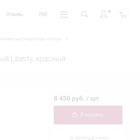
✚
0
Отзывы
FAQ
•
контактные стимуляторы клитора
й Liberty, красный
8 450 руб.
/ шт
В корзину
Купить в 1 клик