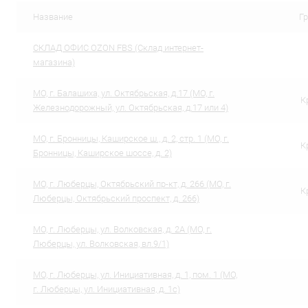
В избранное
В наличии
В избранн
Название
Г
CКЛАД ОФИС OZON FBS (Склад интернет-
магазина)
МО, г. Балашиха, ул. Октябрьская, д.17 (МО, г.
К
Железнодорожный, ул. Октябрьская, д.17 или 4)
МО, г. Бронницы, Каширское ш., д. 2, стр. 1 (МО, г.
К
Бронницы, Каширское шоссе, д. 2)
МО, г. Люберцы, Октябрьский пр-кт, д. 266 (МО, г.
К
Люберцы, Октябрьский проспект, д. 266)
МО, г. Люберцы, ул. Волковская, д. 2А (МО, г.
Люберцы, ул. Волковская, вл.9/1)
МО, г. Люберцы, ул. Инициативная, д. 1, пом. 1 (МО,
г. Люберцы, ул. Инициативная, д. 1с)