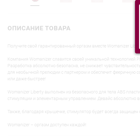
ОПИСАНИЕ ТОВАРА
Получите свой гарантированный оргазм вместе Womanizer Libert
Компания Womanizer славится своей уникальной технологией Pl
Разработка абсолютно безопасна, не снижает чувствительност
для необычной прелюдии с партнером и обеспечит фееричную с
или даже быстрее!
Womanizer Liberty выполнен из безопасного для тела ABS плас
стимуляции и элементарным управлением. Девайс абсолютно вод
Также, благодаря крышечке, стимулятор будет всегда защищен
Womanizer – оргазм доступен каждой!