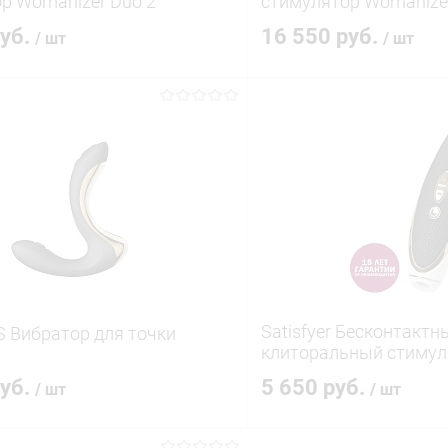
р Womanizer Duo 2
стимулятор Womanizer
ый
вибрацией,черный
руб.
16 550 руб.
/ шт
/ шт
В корзину
В корз
 клик
Сравнение
Купить в 1 клик
ое
В наличии
В избранное
Satisfyer Бесконтактн
S Вибратор для точки
клиторальный стимуля
Haute Couture Luxury B
руб.
5 650 руб.
/ шт
/ шт