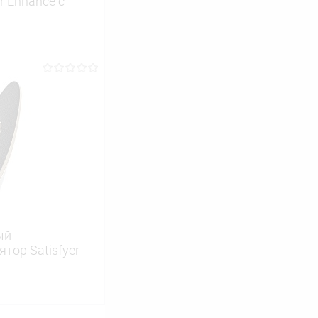
 Enhance с
ину
Сравнение
В наличии
ый
тор Satisfyer
lack, черный