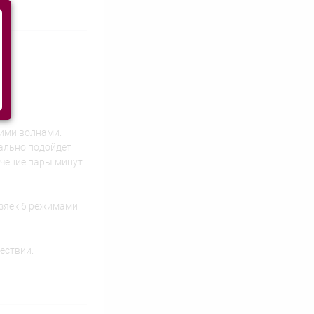
щими волнами.
еально подойдет
ечение пары минут
озяек 6 режимами
ествии.