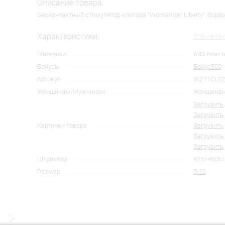
Описание товара:
Бесконтактный стимулятор клитора "Womanizer Liberty", бордо
Характеристики:
Все хара
Материал
ABS пласт
Бонусы
Бонус500
Артикул
WZ11CL02
Женщинам/Мужчинам
Женщина
Загрузить
Загрузить
Картинки товара
Загрузить
Загрузить
Загрузить
ШтрихКод
425146061
Размер
5-10