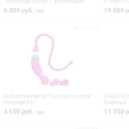
стимулято
"Womanizer Starlet 3" фиолетовый
бирюзов
6 300 руб.
19 880 
/ шт
В корзину
Купить в 1 клик
Сравнение
Купить в 1
В избранное
В наличии
В избранн
Вибростимулятор "Sucking Romance
ZALO-TALI
massage 3 в1"
G,черный
4 650 руб.
11 350 
/ шт