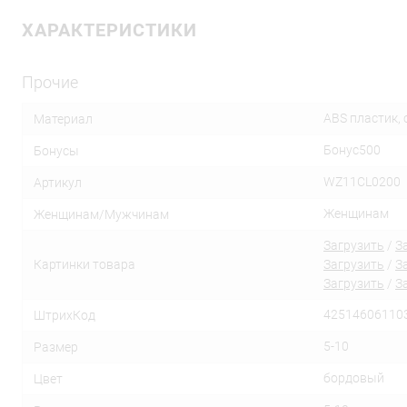
ХАРАКТЕРИСТИКИ
Прочие
ABS пластик,
Материал
Бонус500
Бонусы
WZ11CL0200
Артикул
Женщинам
Женщинам/Мужчинам
Загрузить
/
З
Картинки товара
Загрузить
/
З
Загрузить
/
З
42514606110
ШтрихКод
5-10
Размер
бордовый
Цвет