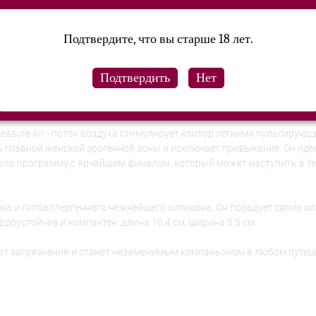
Подтвердите, что вы старше 18 лет.
y!
easure Air - поток воздуха стимулирует клитор легкими пульсирую
ь главной женской эрогенной зоны и исключает привыкание. Он ид
оло-программу с ярчайшим финалом, который может наступить в т
тика и гипоаллергенного нежнейшего силикона. Он порадует своих х
оустойчив и компактен: длина 10,4 см, ширина 5,5 см.
 от загрязнения и станет незаменимым компаньоном в любом путеш