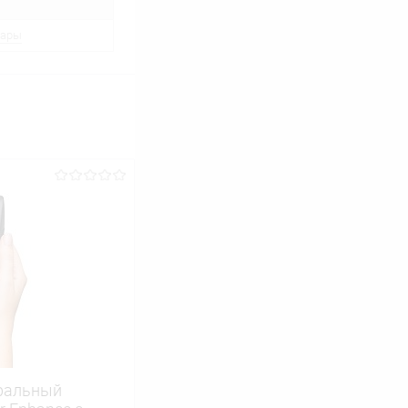
вары
ральный