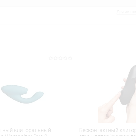
Другие то
ктный клиторальный
Бесконтактный клито