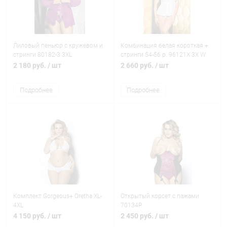
Лиловый пеньюр с кружевом и
Комбинация белая короткая +
стринги 80182-3 3XL
стринги 54-56 р. 96121X 3X W
SH
2 180 руб.
/ шт
2 660 руб.
/ шт
Подробнее
Подробнее
Комплект Gorgeous+ Oretha XL-
Открытый корсет с пажами
4XL
70134P
4 150 руб.
/ шт
2 450 руб.
/ шт