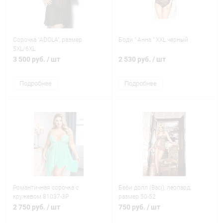
Сорочка "ADOLA", размер
Боди " Анна " XXL черный
5XL/6XL
3 500 руб.
/ шт
2 530 руб.
/ шт
Подробнее
Подробнее
Романтичная сорочка с
Беби долл (Baci), леопард,
кружевом 81037-3P
размер 50-52
2 750 руб.
/ шт
750 руб.
/ шт