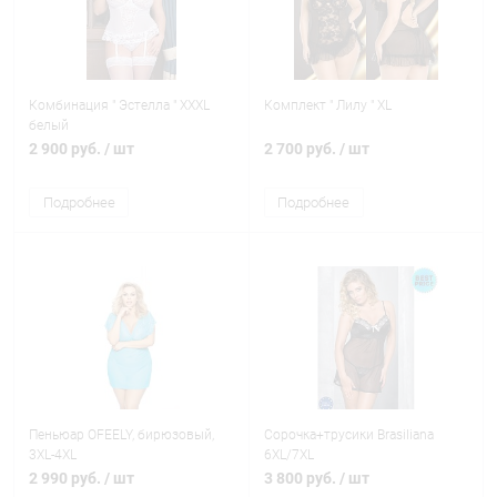
Комбинация " Эстелла " XXXL
Комплект " Лилу " XL
белый
2 900 руб.
/ шт
2 700 руб.
/ шт
Подробнее
Подробнее
Пеньюар OFEELY, бирюзовый,
Сорочка+трусики Brasiliana
3XL-4XL
6XL/7XL
2 990 руб.
/ шт
3 800 руб.
/ шт