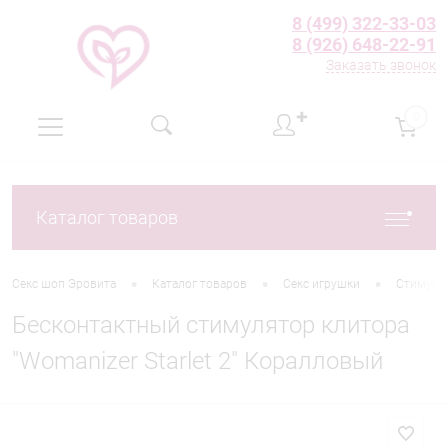
8 (499) 322-33-03
8 (926) 648-22-91
Заказать звонок
✚
0
Каталог товаров
•
•
•
Секс шоп Эровита
Каталог товаров
Секс игрушки
Стимуля
Бесконтактный стимулятор клитора
"Womanizer Starlet 2" Коралловый