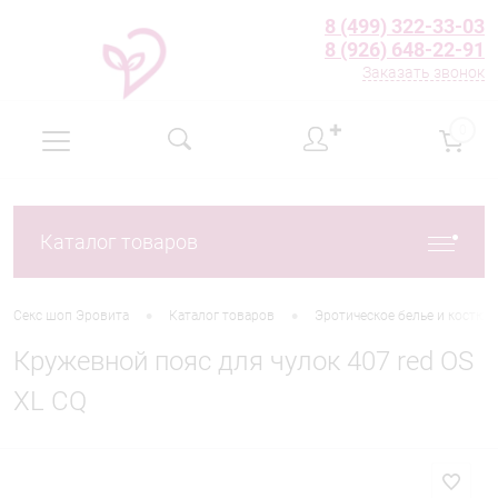
8 (499) 322-33-03
8 (926) 648-22-91
Заказать звонок
✚
0
Каталог товаров
•
•
Секс шоп Эровита
Каталог товаров
Эротическое белье и костю
Кружевной пояс для чулок 407 red OS
XL CQ