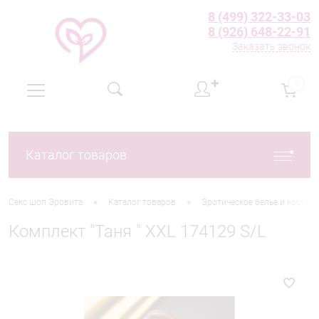
8 (499) 322-33-03
8 (926) 648-22-91
Заказать звонок
✚
0
Каталог товаров
•
•
Секс шоп Эровита
Каталог товаров
Эротическое белье и костю
Комплект "Таня " XXL 174129 S/L