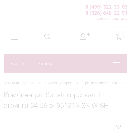
8 (499) 322-33-03
8 (926) 648-22-91
Заказать звонок
✚
0
Каталог товаров
•
•
Секс шоп Эровита
Каталог товаров
Эротическое белье и костю
Комбинация белая короткая +
стринги 54-56 р. 96121X 3X W SH