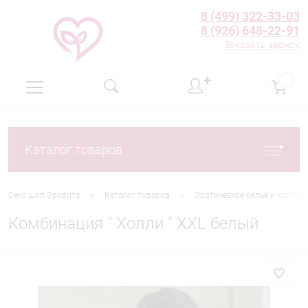
8 (499) 322-33-03
8 (926) 648-22-91
Заказать звонок
✚
0
Каталог товаров
•
•
Секс шоп Эровита
Каталог товаров
Эротическое белье и костю
Комбинация " Холли " XXL белый