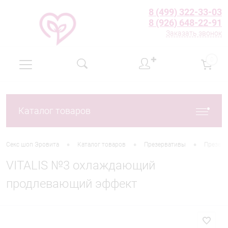
8 (499) 322-33-03
8 (926) 648-22-91
Заказать звонок
✚
0
Каталог товаров
•
•
•
Секс шоп Эровита
Каталог товаров
Презервативы
Презерва
VITALIS №3 охлаждающий
продлевающий эффект