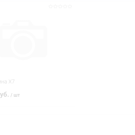
В корзину
В корз
 клик
Сравнение
Купить в 1 клик
ое
В наличии
В избранное
ина Х7
руб.
/ шт
В корзину