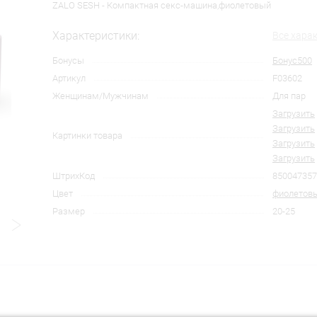
ZALO SESH - Компактная секс-машина,фиолетовый
Характеристики:
Все хара
Бонусы
Бонус500
Артикул
F03602
Женщинам/Мужчинам
Для пар
Загрузить
Загрузить
Картинки товара
Загрузить
Загрузить
ШтрихКод
850047357
Цвет
фиолетов
Размер
20-25