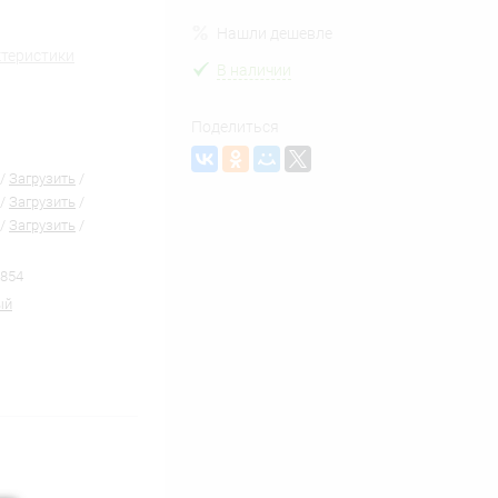
Нашли дешевле
ктеристики
В наличии
Поделиться
/
Загрузить
/
/
Загрузить
/
/
Загрузить
/
854
ый