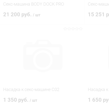
Секс-машина BODY DOCK PRO
Секс-маш
21 200 руб.
15 251 
/ шт
В корзину
Купить в 1 клик
Сравнение
Купить в 1
В избранное
В наличии
В избранн
Насадка к секс-машине С02
Насадка к
1 350 руб.
1 650 р
/ шт