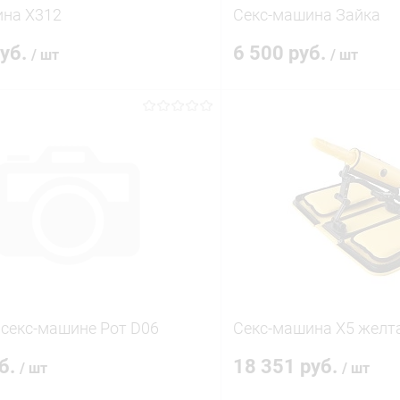
ина Х312
Секс-машина Зайка
руб.
6 500 руб.
/ шт
/ шт
В корзину
В корз
 клик
Сравнение
Купить в 1 клик
ое
В наличии
В избранное
 секс-машине Рот D06
Секс-машина Х5 желт
уб.
18 351 руб.
/ шт
/ шт