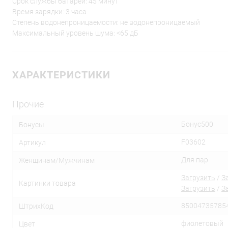
Срок службы батареи: 45 минут
Время зарядки: 3 часа
Степень водонепроницаемости: не водонепроницаемый
Максимальный уровень шума: <65 дБ
ХАРАКТЕРИСТИКИ
Прочие
Бонус500
Бонусы
F03602
Артикул
Для пар
Женщинам/Мужчинам
Загрузить
/
З
Картинки товара
Загрузить
/
З
85004735785
ШтрихКод
фиолетовый
Цвет