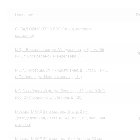
Купить в 1 клик
Сравнение
Купить в 1
В избранное
В наличии
В избранн
Название
Г
CКЛАД ОФИС OZON FBS (Склад интернет-
магазина)
МО, г. Воскресенск, ул. Менделеева, д. 3, пом. 66
К
(МО, г. Воскресенск, Менделеева 3)
МО, г. Люберцы, ул. Инициативная, д. 1, пом. 1 (МО,
г. Люберцы, ул. Инициативная, д. 1с)
МО, Октябрьский рп. ул. Ленина, д. 12, пом. б (МО,
пос. Октябрьский, ул. Ленина, д. 12б)
Москва, МКАД 23-й км., влд. 3, стр. 2 (м.
Домодедовская, 23 км. МКАД, вл. 3, к.2, внешняя
К
сторона)
Москва, МКАД 30-й км., влд. 6 (м.Аннино, 30 км