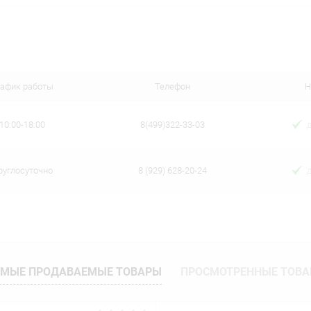
В корзину
 клик
Сравнение
ое
В наличии
рафик работы
Телефон
Н
10:00-18:00
8(499)322-33-03
руглосуточно
8 (929) 628-20-24
МЫЕ ПРОДАВАЕМЫЕ ТОВАРЫ
ПРОСМОТРЕННЫЕ ТОВ