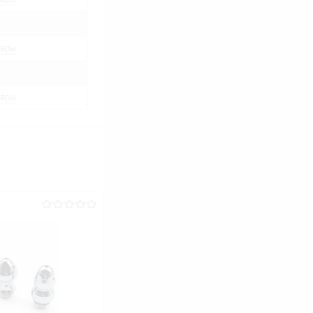
вары
вары