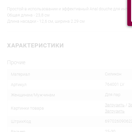
Простой в использовании и эффективный Anal douche для интимн
Общая длина - 23,8 см
Длина насадки - 12,6 см, ширина 2.29 см
ХАРАКТЕРИСТИКИ
Прочие
Силикон
Материал
764001 LV
Артикул
Для пар
Женщинам/Мужчинам
Загрузить
/
З
Картинки товара
Загрузить
69702609062
ШтрихКод
25-30
Размер