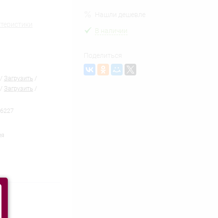
Нашли дешевле
ктеристики
В наличии
Поделиться
/
Загрузить
/
/
Загрузить
/
6227
ия