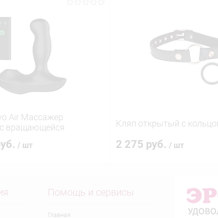
o Air Массажер
Кляп открытый с кольцо
 с вращающейся
руб.
2 275 руб.
/ шт
/ шт
ия
Помощь и сервисы
Главная