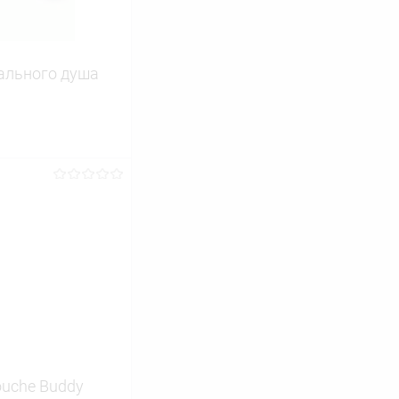
ального душа
ину
Сравнение
В наличии
uche Buddy