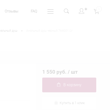
✚
0
Отзывы
FAQ
•
нальный душ
Анальный душ черный 764001 LV
1 550 руб.
/ шт
В корзину
Купить в 1 клик