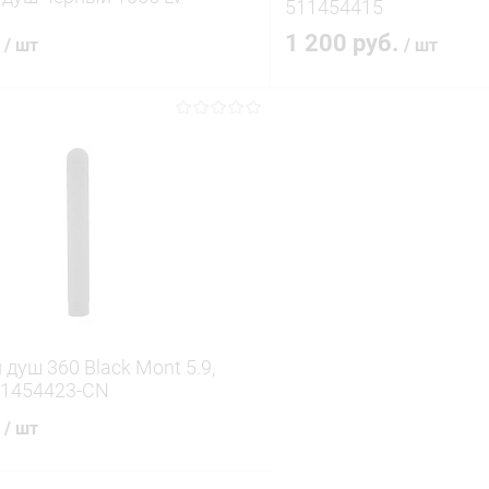
511454415
.
1 200 руб.
/ шт
/ шт
В корзину
В корз
 клик
Сравнение
Купить в 1 клик
ое
В наличии
В избранное
душ 360 Black Mont 5.9,
01454423-CN
.
/ шт