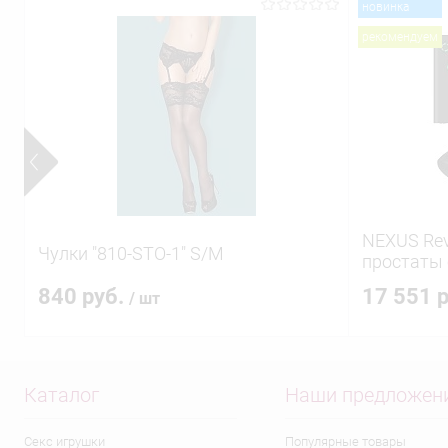
новинка
рекомендуем
NEXUS Rev
Чулки "810-STO-1" S/M
простаты
головкой
840 руб.
17 551 
/ шт
Каталог
Наши предложен
Секс игрушки
Популярные товары