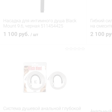
Насадка для интимного душа Black
Гибкий си
Mount 9.6, черная 511454425
на смесит
1 100 руб.
2 100 р
/ шт
В корзину
Купить в 1 клик
Сравнение
Купить в 1
В избранное
В наличии
В избранн
Система душевой анальной глубокой
Анальный 