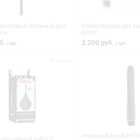
ликоновый анальный душ
Набор насадок для ан
ель
027RY
уб.
2 200 руб.
/ шт
/ шт
В корзину
В корз
 клик
Сравнение
Купить в 1 клик
ое
В наличии
В избранное
Анальный душ Bum Do
душ черный 1665 LV