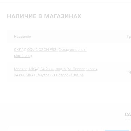
В корзину
НАЛИЧИЕ В МАГАЗИНАХ
Купить в 1 клик
Сравнение
Купить в 1
В избранное
В наличии
В избранн
Название
Г
CКЛАД ОФИС OZON FBS (Склад интернет-
магазина)
Москва, МКАД 34-й км., влд. 6 (м. Лесопарковая,
К
34 км. МКАД, внутренняя сторона, вл. 6)
СА