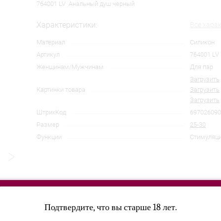
764001 LV Анальный душ черный
Характеристики:
Все хара
Материал
Силикон
Артикул
764001 LV
Женщинам/Мужчинам
Для пар
Загрузить
Картинки товара
Загрузить
Загрузить
ШтрихКод
697026090
Размер
25-30
Функции
Стимуляц
Подтвердите, что вы старше 18 лет.