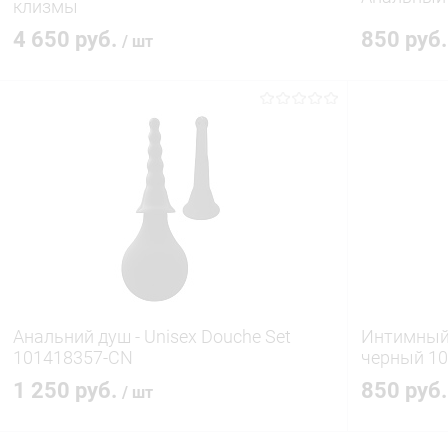
клизмы
4 650 руб.
850 руб
/ шт
В корзину
Купить в 1 клик
Сравнение
Купить в 1
В избранное
В наличии
В избранн
Анальний душ - Unisex Douche Set
Интимный 
101418357-CN
черный 1
1 250 руб.
850 руб
/ шт