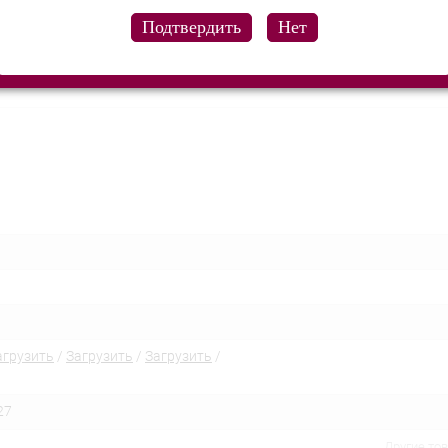
ой чистки и гигиенические Anal игры.
агрузить
/
Загрузить
/
Загрузить
/
27
Другие то