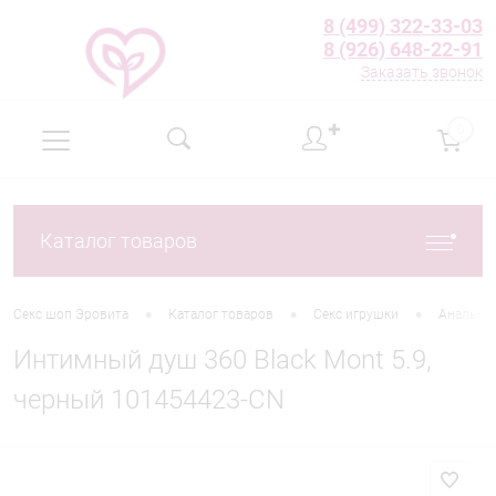
8 (499) 322-33-03
8 (926) 648-22-91
Заказать звонок
✚
0
Каталог товаров
•
•
•
Секс шоп Эровита
Каталог товаров
Секс игрушки
Анальны
Интимный душ 360 Black Mont 5.9,
черный 101454423-CN