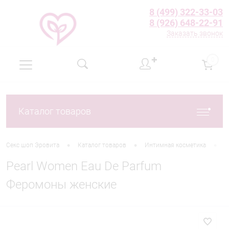
8 (499) 322-33-03
8 (926) 648-22-91
Заказать звонок
✚
0
Каталог товаров
•
•
•
Секс шоп Эровита
Каталог товаров
Интимная косметика
Д
Pearl Women Eau De Parfum
Феромоны женские