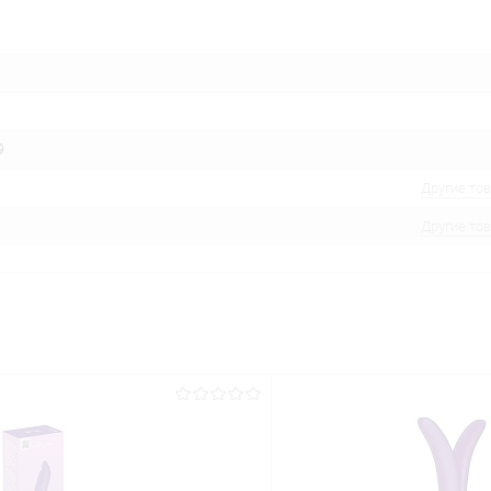
9
Другие то
Другие то