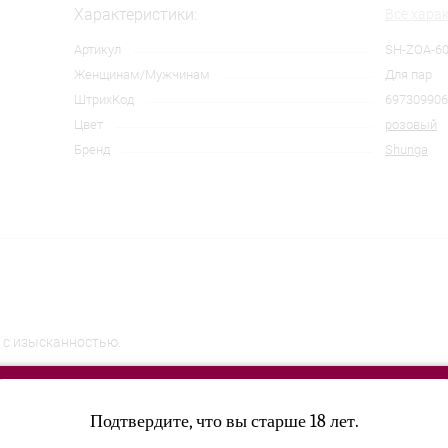
Характеристики:
Все хара
Артикул
SH-ZOA-6
Женщинам/Мужчинам
Для пар
ШтрихКод
697309906
Цвет
розовый
Бренд
Shunga
 с изысканностью.
ши вагинальные линии, клитор, половые губы и промежность.
Подтвердите, что вы старше 18 лет.
енять его положение на эрогенных зонах.