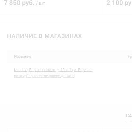
7 850 руб.
2 100 р
/ шт
В корзину
НАЛИЧИЕ В МАГАЗИНАХ
Купить в 1 клик
Сравнение
Купить в 1
В избранное
В наличии
В избранн
Название
Г
Москва, Варшавское ш. д. 10 к. 1 (м. Верхние
котлы, Варшавское шоссе д. 10к1.)
СА