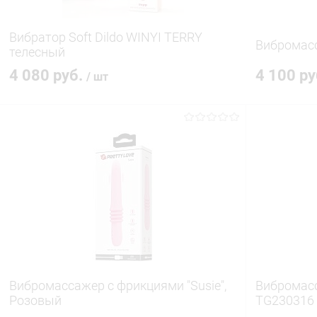
Вибратор Soft Dildo WINYI TERRY
Вибромас
телесный
4 080 руб.
4 100 р
/ шт
В корзину
Купить в 1 клик
Сравнение
Купить в 1
В избранное
В наличии
В избранн
Вибромассажер с фрикциями "Susie",
Вибромасс
Розовый
TG230316