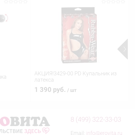
АКЦИЯ!3429-00 PD Купальник из
В
шка
латекса
к
1 390 руб.
/ шт
8 (499) 322-33-03
Email:
info@erovita.ru