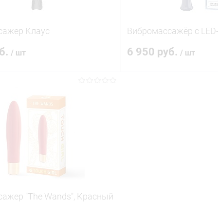
сажер Клаус
Вибромассажёр с LED
уб.
6 950 руб.
/ шт
/ шт
В корзину
В корз
 клик
Сравнение
Купить в 1 клик
ое
В наличии
В избранное
ажер "The Wands", Красный