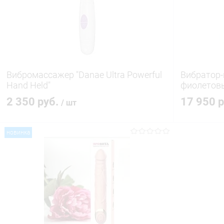
Вибромассажер "Danae Ultra Powerful
Вибратор-
Hand Held"
фиолетов
2 350 руб.
17 950 
/ шт
новинка
В корзину
Купить в 1 клик
Сравнение
Купить в 1
В избранное
В наличии
В избранн