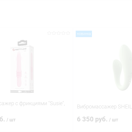
новинка
ажер с фрикциями "Susie",
Вибромассажер SHEI
уб.
6 350 руб.
/ шт
/ шт