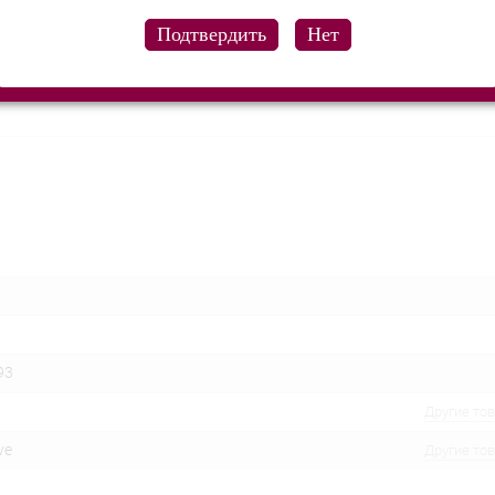
литора, и для совмещения техник орального секса, и в процессе к
гладкий и ребристый рельеф, управление 1 кнопкой, перезаряжае
93
Другие то
ve
Другие то