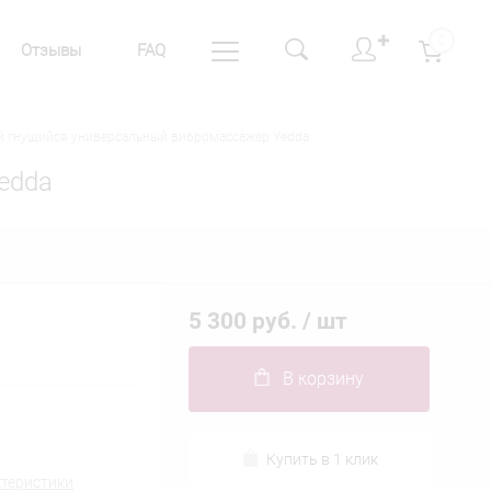
✚
0
Отзывы
FAQ
й гнущийся универсальный вибромассажер Yedda
edda
5 300 руб.
/ шт
В корзину
Купить в 1 клик
ктеристики