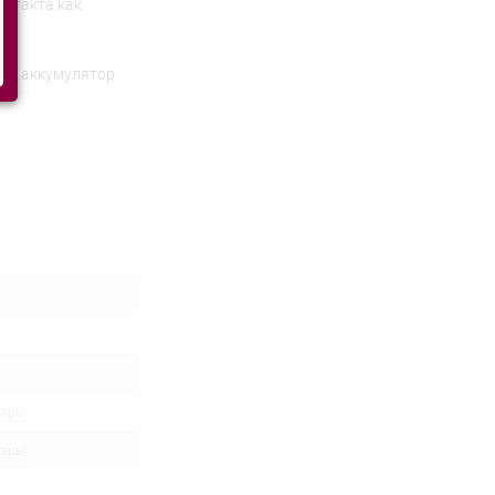
онтакта как
мый аккумулятор
вары
вары