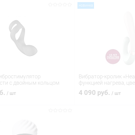
новинка
В корзину
В корз
 клик
Сравнение
Купить в 1 клик
ое
В наличии
В избранное
Вибростимулятор
Вибратор-кролик «Hea
сти с двойным кольцом
функцией нагрева, цв
уб.
4 090 руб.
/ шт
/ шт
В корзину
В корз
 клик
Сравнение
Купить в 1 клик