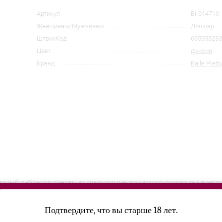
Артикул
BI-014710
Женщинам/Мужчинам
Для пар
ШтрихКод
695953233
Цвет
фуксия
Бренд
Baile Prett
разный вибратор сделан из гладкого шелковистого силикона неверо
Подтвердите, что вы старше 18 лет.
 игры. Благодаря гибкой узкой шейке для повышенного комфорта ви