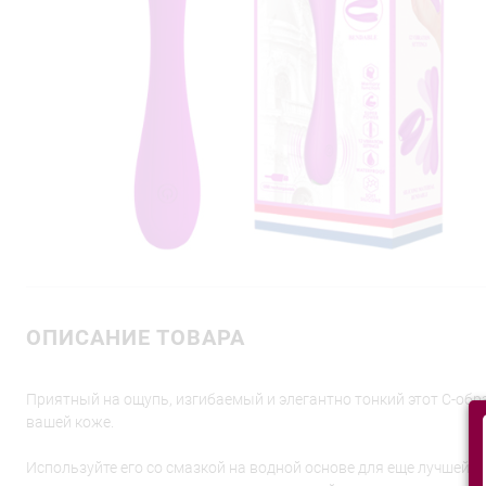
ОПИСАНИЕ ТОВАРА
Приятный на ощупь, изгибаемый и элегантно тонкий этот C-об
вашей коже.
Используйте его со смазкой на водной основе для еще лучшей