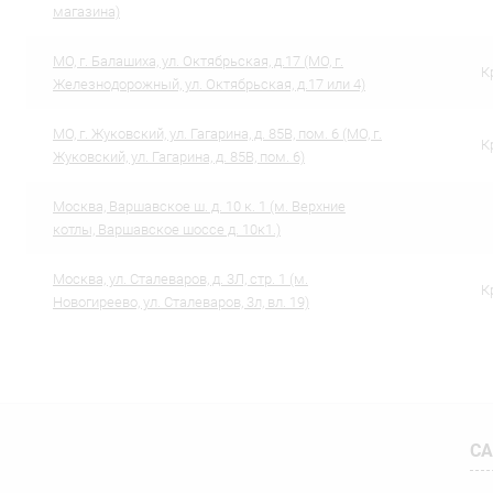
магазина)
МО, г. Балашиха, ул. Октябрьская, д.17 (МО, г.
К
Железнодорожный, ул. Октябрьская, д.17 или 4)
МО, г. Жуковский, ул. Гагарина, д. 85В, пом. 6 (МО, г.
К
Жуковский, ул. Гагарина, д. 85В, пом. 6)
Москва, Варшавское ш. д. 10 к. 1 (м. Верхние
котлы, Варшавское шоссе д. 10к1.)
Москва, ул. Сталеваров, д. 3Л, стр. 1 (м.
К
Новогиреево, ул. Сталеваров, 3л, вл. 19)
СА