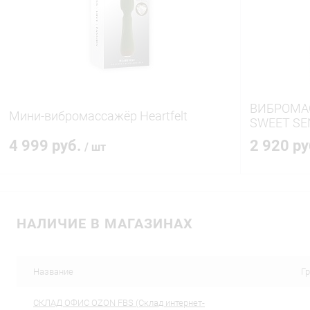
В избранное
В наличии
В избранн
ВИБРОМАС
Мини-вибромассажёр Heartfelt
SWEET SE
4 999 руб.
2 920 р
/ шт
В корзину
НАЛИЧИЕ В МАГАЗИНАХ
Купить в 1 клик
Сравнение
Купить в 1
В избранное
В наличии
В избранн
Название
Г
CКЛАД ОФИС OZON FBS (Склад интернет-