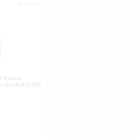
ину
Сравнение
В наличии
t Wave»с
ет мятный 02569
ину
Сравнение