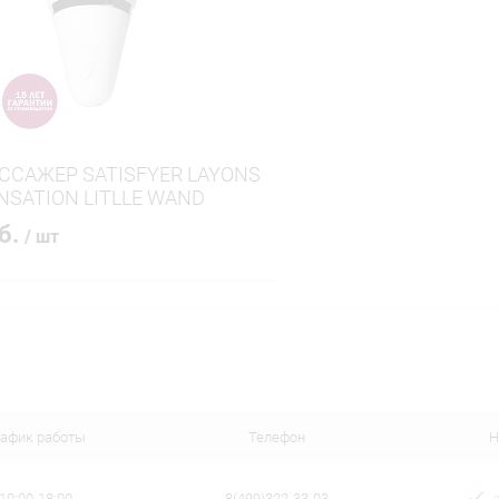
ое
В наличии
В избранное
САЖЕР SATISFYER LAYONS
NSATION LITLLE WAND
уб.
/ шт
В корзину
 клик
Сравнение
ое
В наличии
рафик работы
Телефон
Н
10:00-18:00
8(499)322-33-03