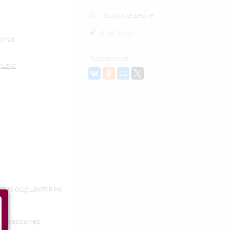
Нашли дешевле
В наличии
2193
Поделиться
y Love
ятно ощущается на
бромассажер