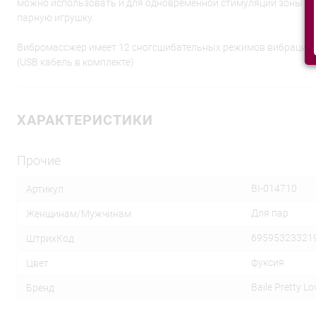
можно использовать и для одновременной стимуляции зоны G и к
парную игрушку.
Вибромассжер имеет 12 сногсшибательных режимов вибрации, 
(USB кабель в комплекте)
ХАРАКТЕРИСТИКИ
Прочие
BI-014710
Артикул
Для пар
Женщинам/Мужчинам
69595323321
ШтрихКод
фуксия
Цвет
Baile Pretty Lo
Бренд