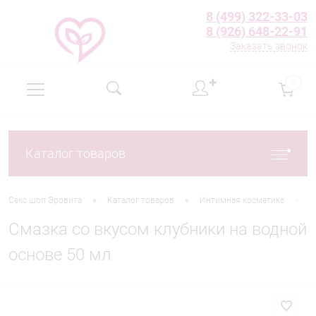
8 (499) 322-33-03
8 (926) 648-22-91
Заказать звонок
✚
0
Каталог товаров
•
•
•
Секс шоп Эровита
Каталог товаров
Интимная косметика
Л
Смазка со вкусом клубники на водной
основе 50 мл