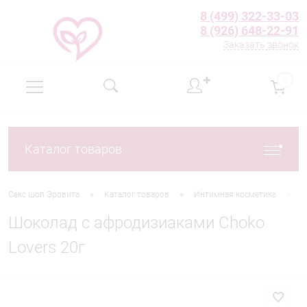
8 (499) 322-33-03
8 (926) 648-22-91
Заказать звонок
✚
0
Каталог товаров
•
•
•
Секс шоп Эровита
Каталог товаров
Интимная косметика
В
Шоколад с афродизиаками Choko
Lovers 20г