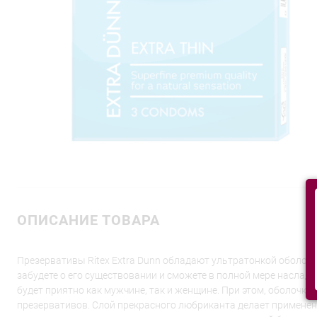
ОПИСАНИЕ ТОВАРА
Презервативы Ritex Extra Dunn обладают ультратонкой оболочк
забудете о его существовании и сможете в полной мере наслади
будет приятно как мужчине, так и женщине. При этом, оболочк
презервативов. Слой прекрасного любриканта делает примене