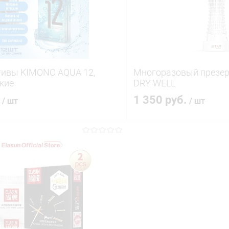
ое
В наличии
В избранное
тивы KIMONO AQUA 12,
Многоразовый презер
кие
DRY WELL
.
1 350 руб.
/ шт
/ шт
В корзину
В корз
 клик
Сравнение
Купить в 1 клик
ое
В наличии
В избранное