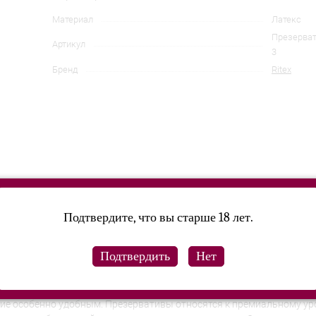
Материал
Латекс
Презервати
Артикул
3
Бренд
Ritex
Подтвердите, что вы старше 18 лет.
ой, практически неощутимой во время полового акта. Одев кондом
ться фрикциями. Чувствительность эрогенных зон практически не с
а обладает высокой прочностью, сопоставимой с характеристиками
ние особенно удобным. Презервативы относятся к премиальному ур