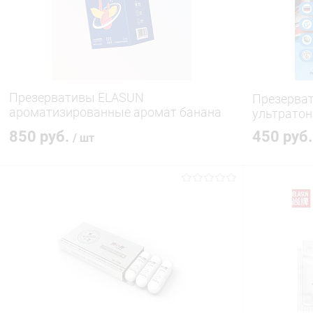
В избранное
В наличии
В избранн
Презервативы ELASUN
Презерва
ароматизированные аромат банана
ультратон
для небАнального секса , 10ш
850 руб.
450 руб
/ шт
В корзину
Купить в 1 клик
Сравнение
Купить в 1
В избранное
В наличии
В избранн