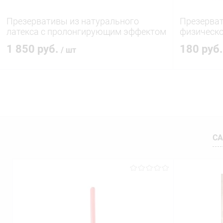
Презервативы из натурального
Презерват
латекса с пролонгирующим эффектом
физическо
7шт
утолщенны
1 850 руб.
180 руб
/ шт
В корзину
Купить в 1 клик
Сравнение
Купить в 1
В избранное
В наличии
В избранн
СА