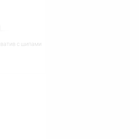
В наличии
ватив с шипами
ину
Сравнение
В наличии