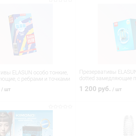
Презервативы ELASUN
ивы ELASUN особо тонкие,
dotted замедляющие п
ющие, с ребрами и точками
шт.
.
1 200 руб.
/ шт
/ шт
В корзину
В корз
 клик
Сравнение
Купить в 1 клик