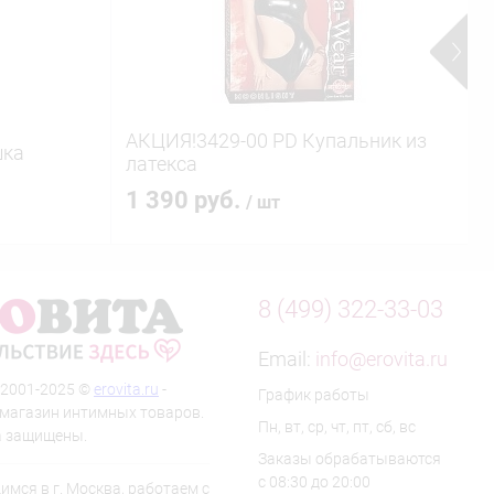
АКЦИЯ!3429-00 PD Купальник из
В
шка
латекса
к
1 390 руб.
/ шт
8 (499) 322-33-03
Email:
info@erovita.ru
 2001-2025 ©
erovita.ru
-
График работы
-магазин интимных товаров.
Пн, вт, ср, чт, пт, сб, вс
а защищены.
Заказы обрабатываются
с 08:30 до 20:00
мся в г. Москва, работаем с