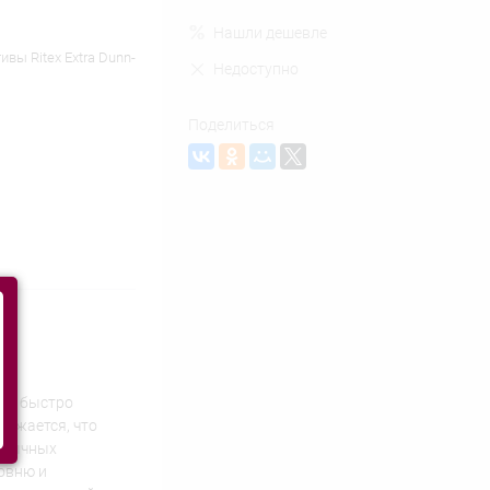
Нашли дешевле
вы Ritex Extra Dunn-
Недоступно
Поделиться
 Вы быстро
нижается, что
 обычных
овню и