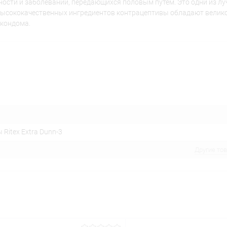
сти и заболеваний, передающихся половым путем. Это одни из лу
 высококачественных ингредиентов контрацептивы обладают вели
 кондома.
Ritex Extra Dunn-3
Другие то