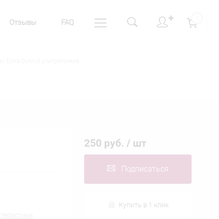
✚
0
Отзывы
FAQ
x Extra Dunn-3 ультратонкие
250 руб.
/ шт
Подписаться
Купить в 1 клик
ктеристики