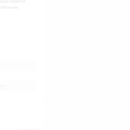
чших изделий,
колепными
вары