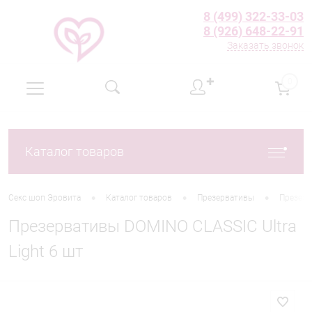
8 (499) 322-33-03
8 (926) 648-22-91
Заказать звонок
✚
0
Каталог товаров
•
•
•
Секс шоп Эровита
Каталог товаров
Презервативы
Презерв
Презервативы DOMINO CLASSIC Ultra
Light 6 шт