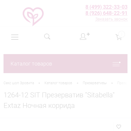
8 (499) 322-33-03
8 (926) 648-22-91
Заказать звонок
✚
0
Каталог товаров
•
•
•
Секс шоп Эровита
Каталог товаров
Презервативы
Презерв
1264-12 SIT Презерватив "Sitabella"
Extaz Ночная коррида