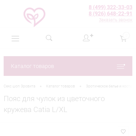
8 (499) 322-33-03
8 (926) 648-22-91
Заказать звонок
✚
0
Каталог товаров
•
•
Секс шоп Эровита
Каталог товаров
Эротическое белье и костю
Пояс для чулок из цветочного
кружева Catia L/XL