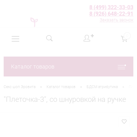
8 (499) 322-33-03
8 (926) 648-22-91
Заказать звонок
✚
0
Каталог товаров
•
•
•
Секс шоп Эровита
Каталог товаров
БДСМ атрибутика
Пле
"Плеточка-3", со шнуровкой на ручке