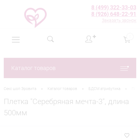
8 (499) 322-33-03
8 (926) 648-22-91
Заказать звонок
✚
0
Каталог товаров
•
•
•
Секс шоп Эровита
Каталог товаров
БДСМ атрибутика
Пле
Плетка "Серебряная мечта-3", длина
500мм