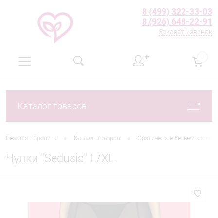
8 (499) 322-33-03
8 (926) 648-22-91
Заказать звонок
✚
0
Каталог товаров
•
•
Секс шоп Эровита
Каталог товаров
Эротическое белье и костю
Чулки "Sedusia" L/XL