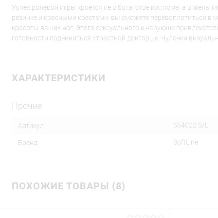
Успех ролевой игры кроется не в богатстве костюма, а в жела
резинке и красными крестами, вы сможете перевоплотиться в ме
красоты ваших ног. Этого сексуального и чарующе привлекател
готовности подчиниться страстной докторше. Чулочки визуал
ХАРАКТЕРИСТИКИ
Прочие
554022 S/L
Артикул
SoftLine
Бренд
ПОХОЖИЕ ТОВАРЫ (8)