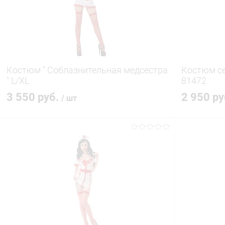
В избранное
В наличии
В избранн
Костюм " Соблазнительная медсестра
Костюм с
" L/XL
81472
3 550 руб.
2 950 р
/ шт
В корзину
Купить в 1 клик
Сравнение
Купить в 1
В избранное
В наличии
В избранн