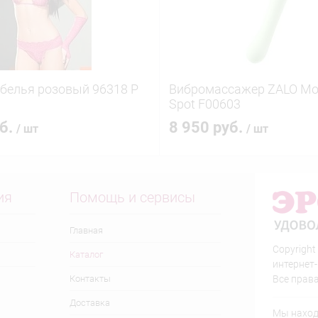
белья розовый 96318 P
Вибромассажер ZALO Mo
Spot F00603
уб.
8 950 руб.
/ шт
/ шт
ия
Помощь и сервисы
Главная
Copyright
Каталог
интернет
Контакты
Все прав
Доставка
Мы находи