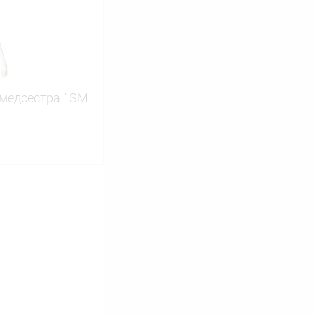
В наличии
медсестра " SM
ину
Сравнение
В наличии