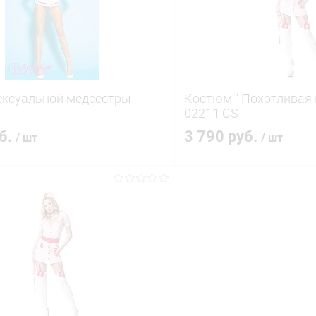
ое
В наличии
В избранное
ексуальной медсестры
Костюм " Похотливая 
02211 CS
уб.
3 790 руб.
/ шт
/ шт
В корзину
В корз
 клик
Сравнение
Купить в 1 клик
ое
В наличии
В избранное