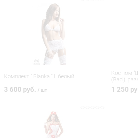
Костюм "Ш
Комплект " Blanka " L белый
(Baci), ра
3 600 руб.
1 250 р
/ шт
В корзину
Купить в 1 клик
Сравнение
Купить в 1