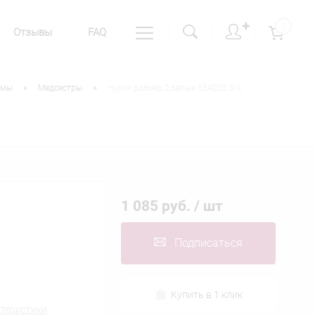
✚
0
Отзывы
FAQ
•
•
юмы
Медсестры
Чулки размер 2,белые 554022 S/L
1 085 руб.
/ шт
Подписаться
Купить в 1 клик
ктеристики