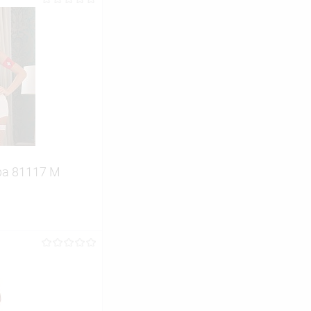
ра 81117 M
ину
Сравнение