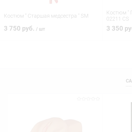
Костюм " 
Костюм " Старшая медсестра " SM
02211 CS
3 750 руб.
3 350 р
/ шт
В корзину
Купить в 1 клик
Сравнение
Купить в 1
В избранное
В наличии
В избранн
СА