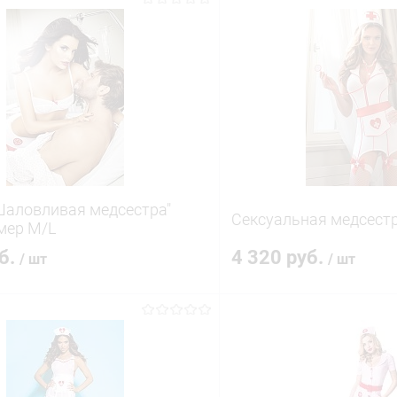
аловливая медсестра"
Сексуальная медсест
змер M/L
уб.
4 320 руб.
/ шт
/ шт
В корзину
В корз
 клик
Сравнение
Купить в 1 клик