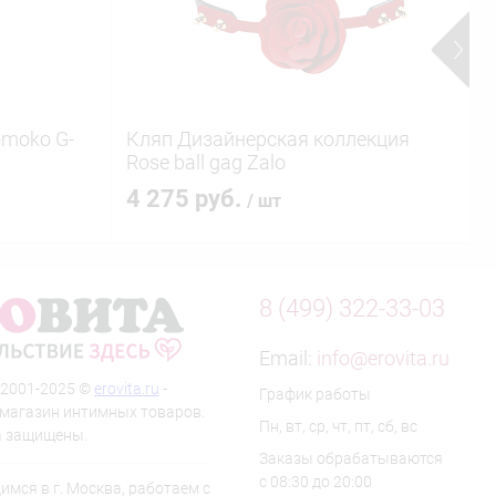
moko G-
Кляп Дизайнерская коллекция
U
Rose ball gag Zalo
4 275 руб.
/ шт
8 (499) 322-33-03
Email:
info@erovita.ru
 2001-2025 ©
erovita.ru
-
График работы
-магазин интимных товаров.
Пн, вт, ср, чт, пт, сб, вс
а защищены.
Заказы обрабатываются
с 08:30 до 20:00
мся в г. Москва, работаем с