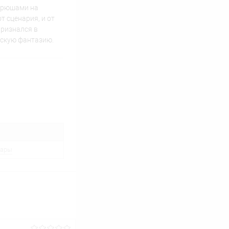
и рюшами на
т сценария, и от
признался в
жскую фантазию.
вары