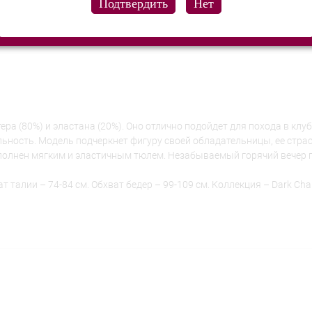
а (80%) и эластана (20%). Оно отлично подойдет для похода в клуб
ьность. Модель подчеркнет фигуру своей обладательницы, ее страс
дополнен мягким и эластичным тюлем. Незабываемый горячий вечер 
ват талии – 74-84 см. Обхват бедер – 99-109 см. Коллекция – Dark Ch