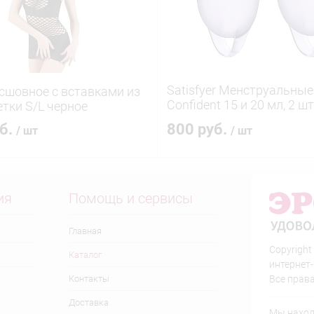
Satisfyer Менструальные
сшовное с вставками из
Confident 15 и 20 мл, 2 шт.
етки S/L черное
фиолетовый
уб.
800 руб.
/ шт
/ шт
ия
Помощь и сервисы
Главная
Copyright
Каталог
интернет
Контакты
Все прав
Доставка
Мы находи