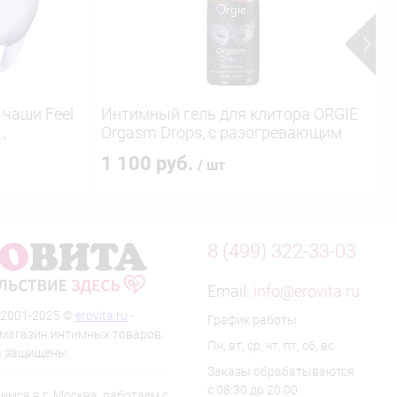
 чаши Feel
Интимный гель для клитора ORGIE
Н
,
Orgasm Drops, с разогревающим
о
эффектом, 30 мл
1 100 руб.
/ шт
8 (499) 322-33-03
Email:
info@erovita.ru
 2001-2025 ©
erovita.ru
-
График работы
-магазин интимных товаров.
Пн, вт, ср, чт, пт, сб, вс
а защищены.
Заказы обрабатываются
с 08:30 до 20:00
мся в г. Москва, работаем с