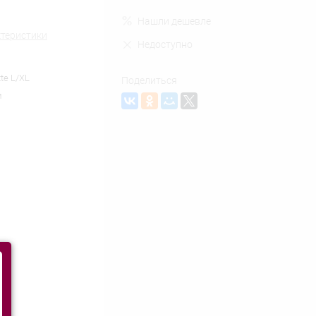
Нашли дешевле
ктеристики
Недоступно
te L/XL
Поделиться
м