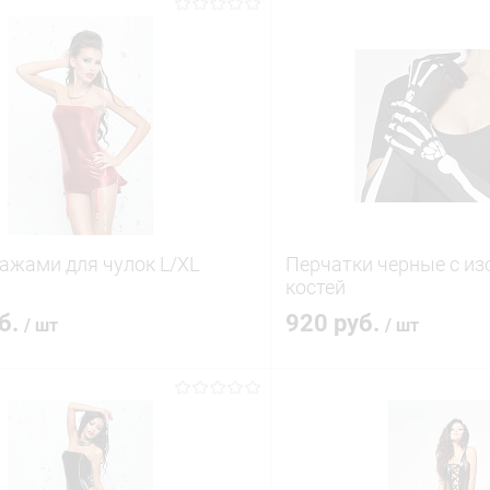
пажами для чулок L/XL
Перчатки черные с и
костей
уб.
920 руб.
/ шт
/ шт
В корзину
В корз
 клик
Сравнение
Купить в 1 клик