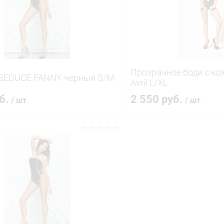
ое
В наличии
В избранное
Прозрачное боди с ко
SEDUCE FANNY черный S/M
Avril L/XL
уб.
2 550 руб.
/ шт
/ шт
В корзину
В корз
 клик
Сравнение
Купить в 1 клик
ое
В наличии
В избранное