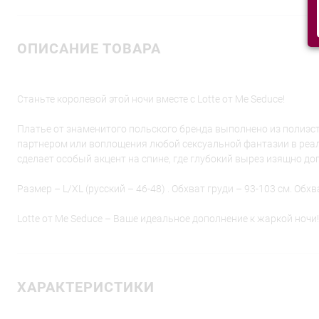
ОПИСАНИЕ ТОВАРА
Станьте королевой этой ночи вместе с Lotte от Me Seduce!
Платье от знаменитого польского бренда выполнено из полиэстер
партнером или воплощения любой сексуальной фантазии в реал
сделает особый акцент на спине, где глубокий вырез изящно 
Размер – L/XL (русский – 46-48) . Обхват груди – 93-103 см. Обх
Lotte от Me Seduce – Ваше идеальное дополнение к жаркой ночи!
ХАРАКТЕРИСТИКИ