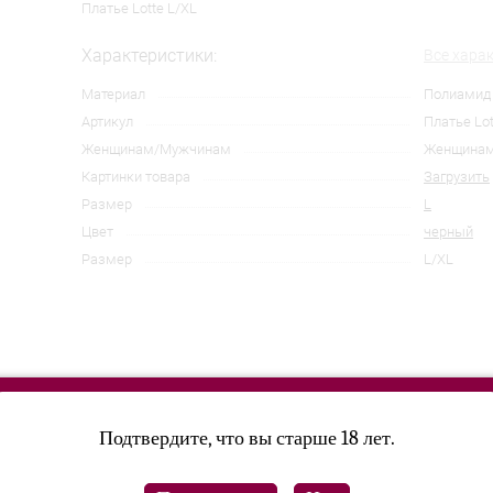
Платье Lotte L/XL
Характеристики:
Все хара
Материал
Полиамид
Артикул
Платье Lot
Женщинам/Мужчинам
Женщина
Картинки товара
Загрузить
Размер
L
Цвет
черный
Размер
L/XL
Подтвердите, что вы старше 18 лет.