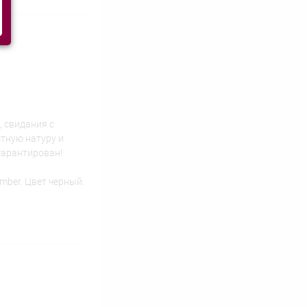
, свидания с
тную натуру и
гарантирован!
amber. Цвет черный.