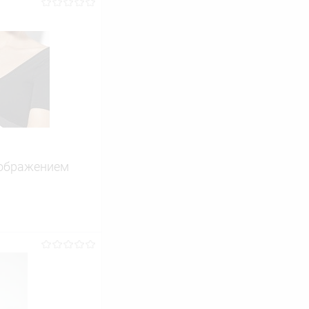
зображением
ину
Сравнение