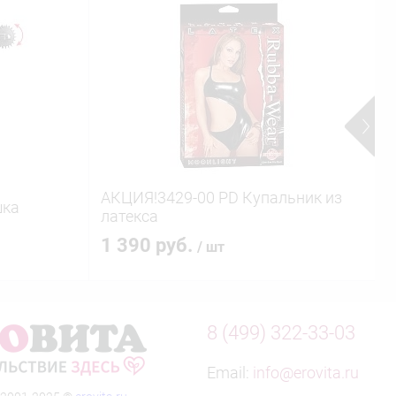
АКЦИЯ!3429-00 PD Купальник из
В
шка
латекса
к
1 390 руб.
/ шт
8 (499) 322-33-03
Email:
info@erovita.ru