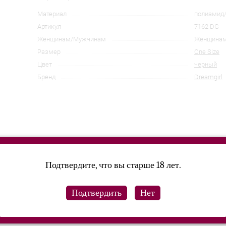
Материал
полиамид/
Артикул
7162 DG
Женщинам/Мужчинам
Женщина
Размер
One Size
Цвет
черный
Бренд
Dreamgirl
Подтвердите, что вы старше 18 лет.