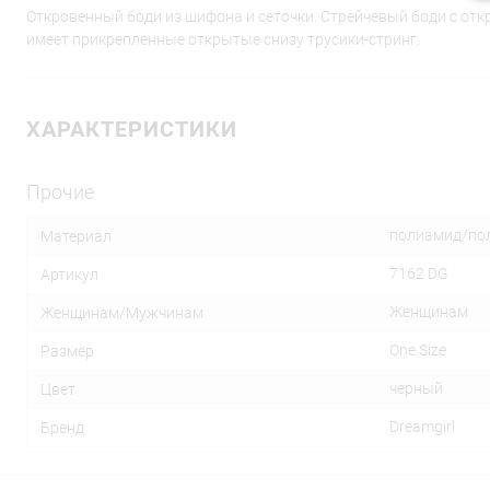
Откровенный боди из шифона и сеточки. Стрейчевый боди с отк
имеет прикрепленные открытые снизу трусики-стринг.
ХАРАКТЕРИСТИКИ
Прочие
полиамид/по
Материал
7162 DG
Артикул
Женщинам
Женщинам/Мужчинам
One Size
Размер
черный
Цвет
Dreamgirl
Бренд