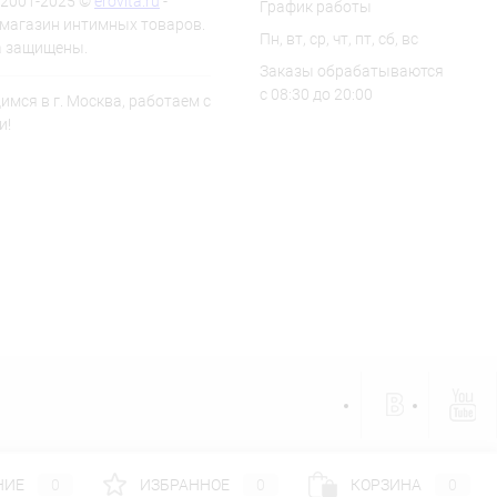
 2001-2025 ©
erovita.ru
-
График работы
-магазин интимных товаров.
Пн, вт, ср, чт, пт, сб, вс
а защищены.
Заказы обрабатываются
с 08:30 до 20:00
мся в г. Москва, работаем с
и!
НИЕ
0
ИЗБРАННОЕ
0
КОРЗИНА
0