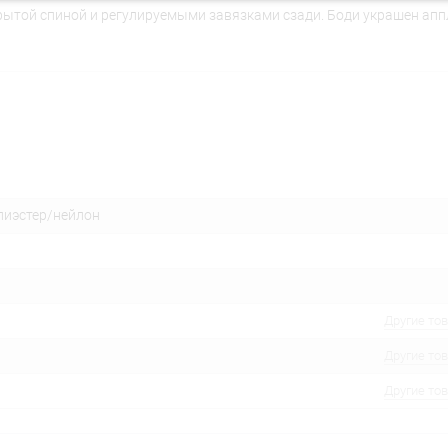
рытой спиной и регулируемыми завязками сзади. Боди украшен апп
лиэстер/нейлон
Другие то
Другие то
Другие то