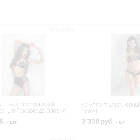
с трусиками высокой
Комплект LARA черный
ерный Рок-звезда Оливия,
06629
уб.
3 300 руб.
/ шт
/ шт