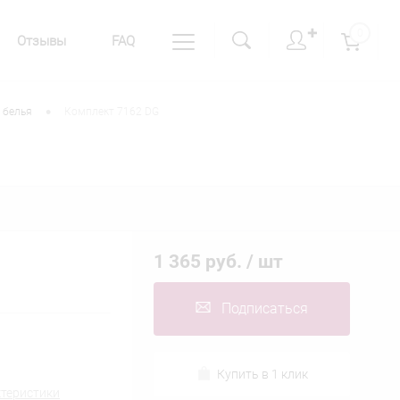
✚
0
Отзывы
FAQ
•
 белья
Комплект 7162 DG
1 365 руб.
/ шт
Подписаться
Купить в 1 клик
ктеристики