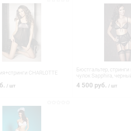
В корзину
В корз
 клик
Сравнение
Купить в 1 клик
ое
В наличии
В избранное
Бюстгальтер, стринги 
ия+стринги CHARLOTTE
чулок Sapphira, черны
уб.
4 500 руб.
/ шт
/ шт
В корзину
В корз
 клик
Сравнение
Купить в 1 клик