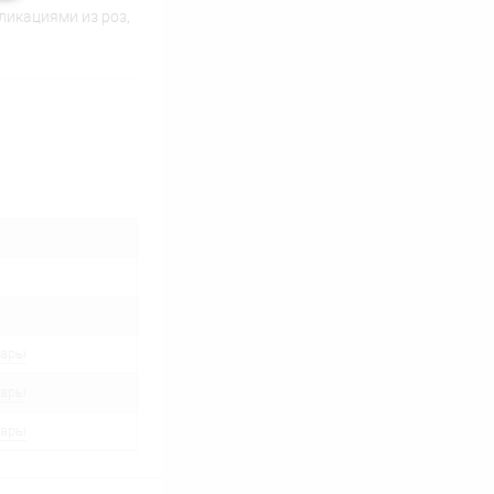
ликациями из роз,
вары
вары
вары