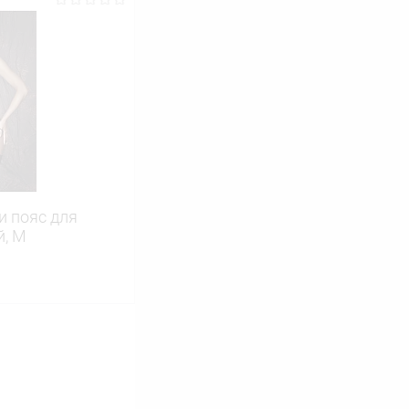
ину
Сравнение
В наличии
и пояс для
й, M
ину
Сравнение