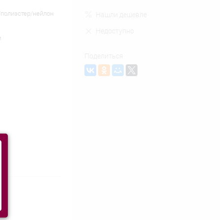
полиэстер/нейлон
Нашли дешевле
Недоступно
м
Поделиться