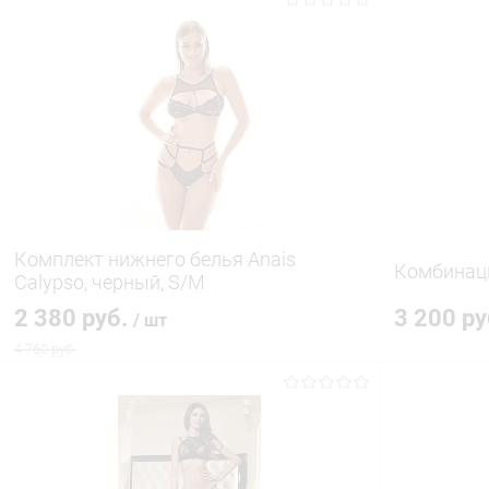
В корзину
Купить в 1 клик
Сравнение
Купить в 1
В избранное
В наличии
В избранн
Комплект нижнего белья Anais
Комбинац
Calypso, черный, S/M
2 380 руб.
3 200 р
/ шт
4 760 руб.
В корзину
Купить в 1 клик
Сравнение
Купить в 1