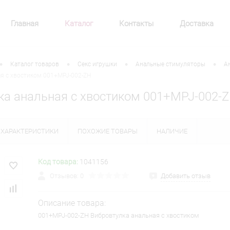
Главная
Каталог
Контакты
Доставка
•
•
•
•
Каталог товаров
Секс игрушки
Анальные стимуляторы
А
ая с хвостиком 001+MPJ-002-ZH
ка анальная с хвостиком 001+MPJ-002-
ХАРАКТЕРИСТИКИ
ПОХОЖИЕ ТОВАРЫ
НАЛИЧИЕ
Код товара:
1041156
Отзывов: 0
Добавить отзыв
Описание товара:
001+MPJ-002-ZH Вибровтулка анальная с хвостиком