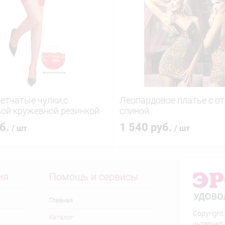
етчатые чулки,c
Леопардовое платье с о
ой кружевной резинкой
спиной
уб.
1 540 руб.
/ шт
/ шт
ия
Помощь и сервисы
Главная
Copyright
Каталог
интернет