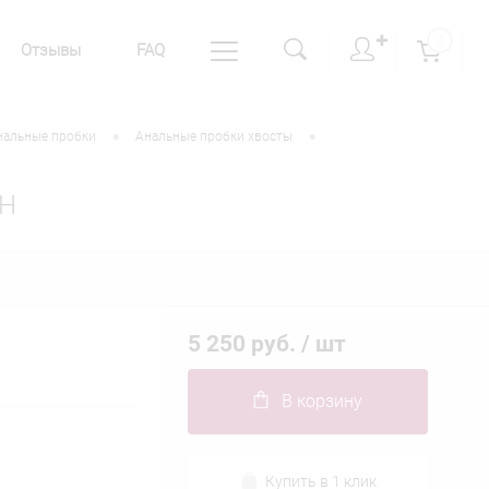
✚
0
Отзывы
FAQ
•
•
нальные пробки
Анальные пробки хвосты
ZH
5 250 руб.
/ шт
В корзину
Купить в 1 клик