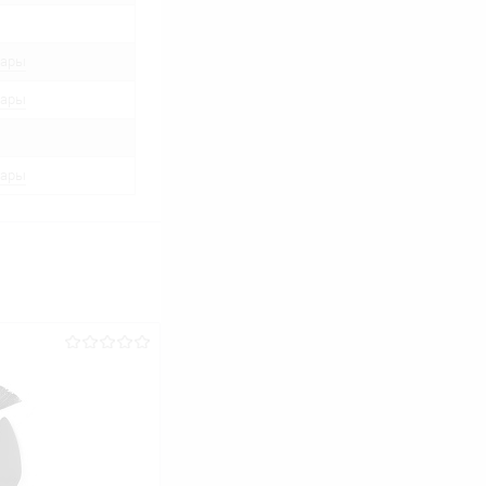
вары
вары
вары