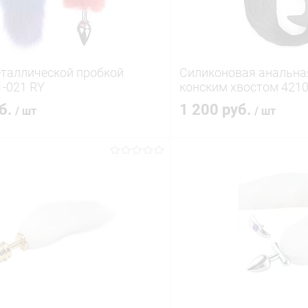
еталлической пробкой
Силиконовая анальная
1-021 RY
конским хвостом 4210
уб.
1 200 руб.
/ шт
/ шт
В корзину
В корз
 клик
Сравнение
Купить в 1 клик
ое
В наличии
В избранное