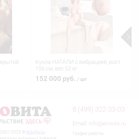
ткрытой
Кукла НАТАЛИ с вибрацией, рост
А
156 см, вес 52 кг
б
152 000 руб.
/ шт
8 (499) 322-33-03
Email:
info@erovita.ru
 2001-2025 ©
erovita.ru
-
График работы
-магазин интимных товаров.