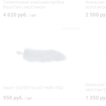
Силиконовая анальная пробка
Анальная 
MystiTail с хвостиком
золотая р
4 620 руб.
2 500 р
/ шт
В корзину
Купить в 1 клик
Сравнение
Купить в 1
В избранное
В наличии
В избранн
Анальная 
Хвост SILVER Fox 001+MPJ-042
хвостом Si
Tail 42100
950 руб.
1 350 р
/ шт