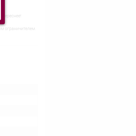
интереснее!
ым ограничителем.