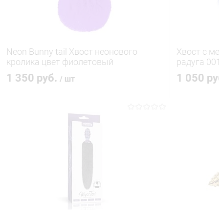
Neon Bunny tail Хвост неонового
Хвост с м
кролика цвет фиолетовый
радуга 00
1 350 руб.
1 050 р
/ шт
В корзину
Купить в 1 клик
Сравнение
Купить в 1
В избранное
В наличии
В избранн