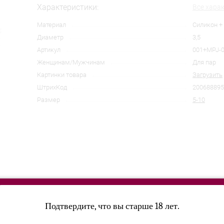
Характеристики:
Все хара
Материал
Силикон +
Диаметр
3,5
Артикул
001+MPJ-
Женщинам/Мужчинам
Для пар
Картинки товара
Загрузить
ШтрихКод
200688895
Размер
5-10
Подтвердите, что вы старше 18 лет.