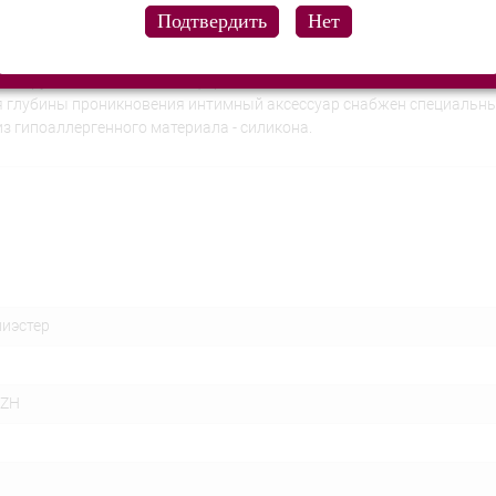
анального секса, как втулка с хвостиком, интимная игра будет еще 
антирует деликатное и комфортное введение.
оля глубины проникновения интимный аксессуар снабжен специальн
з гипоаллергенного материала - силикона.
лиэстер
-ZH