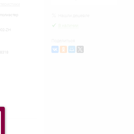
ктеристики
 полиэстер
Нашли дешевле
В наличии
002-ZH
Поделиться
8318