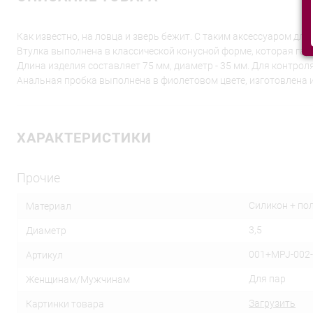
Как известно, на ловца и зверь бежит. С таким аксессуаром для 
Втулка выполнена в классической конусной форме, которая гар
Длина изделия составляет 75 мм, диаметр - 35 мм. Для контр
Анальная пробка выполнена в фиолетовом цвете, изготовлена и
ХАРАКТЕРИСТИКИ
Прочие
Силикон + по
Материал
3,5
Диаметр
001+MPJ-002
Артикул
Для пар
Женщинам/Мужчинам
Загрузить
Картинки товара