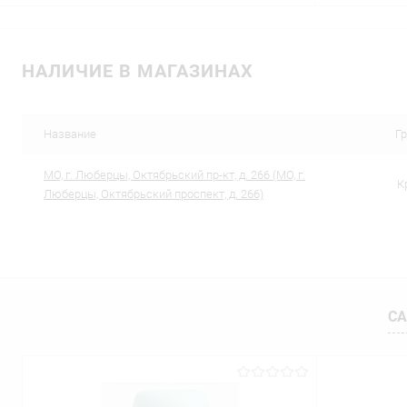
В корзину
НАЛИЧИЕ В МАГАЗИНАХ
Купить в 1 клик
Сравнение
Купить в 1
В избранное
В наличии
В избранн
Название
Г
МО, г. Люберцы, Октябрьский пр-кт, д. 266 (МО, г.
К
Люберцы, Октябрьский проспект, д. 266)
СА