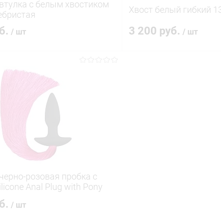
втулка с белым хвостиком
Хвост белый гибкий 1
ебристая
уб.
3 200 руб.
/ шт
/ шт
В корзину
В корз
 клик
Сравнение
Купить в 1 клик
ое
В наличии
В избранное
черно-розовая пробка с
licone Anal Plug with Pony
1 LV RED
уб.
/ шт