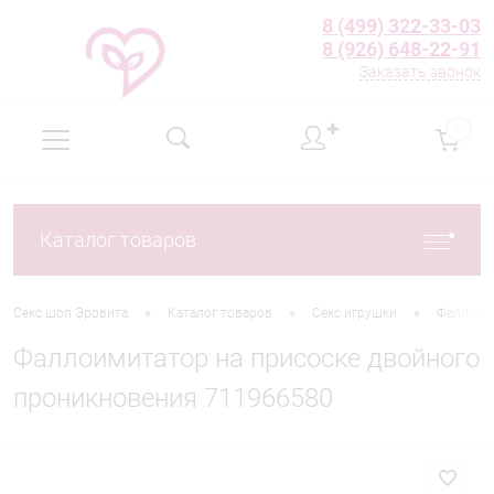
8 (499) 322-33-03
8 (926) 648-22-91
Заказать звонок
✚
0
Каталог товаров
•
•
•
Секс шоп Эровита
Каталог товаров
Секс игрушки
Фаллоим
Фаллоимитатор на присоске двойного
проникновения 711966580