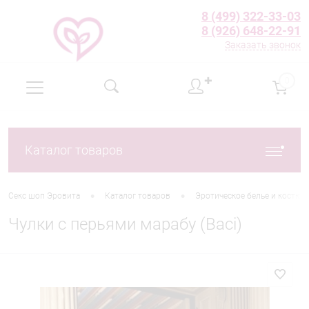
8 (499) 322-33-03
8 (926) 648-22-91
Заказать звонок
✚
0
Каталог товаров
•
•
Секс шоп Эровита
Каталог товаров
Эротическое белье и костю
Чулки с перьями марабу (Baci)