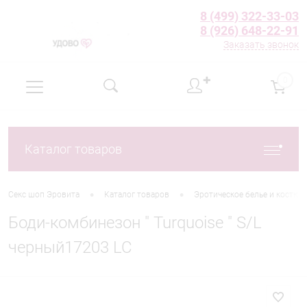
8 (499) 322-33-03
8 (926) 648-22-91
Заказать звонок
✚
0
Каталог товаров
•
•
Секс шоп Эровита
Каталог товаров
Эротическое белье и костю
Боди-комбинезон " Turquoise " S/L
черный17203 LC