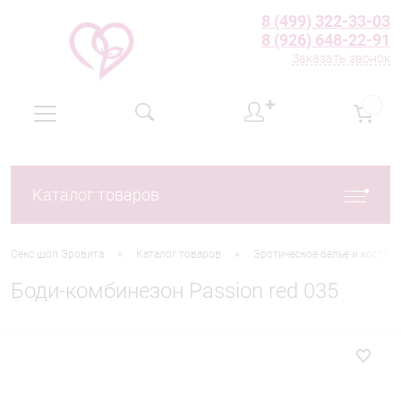
8 (499) 322-33-03
8 (926) 648-22-91
Заказать звонок
✚
0
Каталог товаров
•
•
Секс шоп Эровита
Каталог товаров
Эротическое белье и костю
Боди-комбинезон Passion red 035