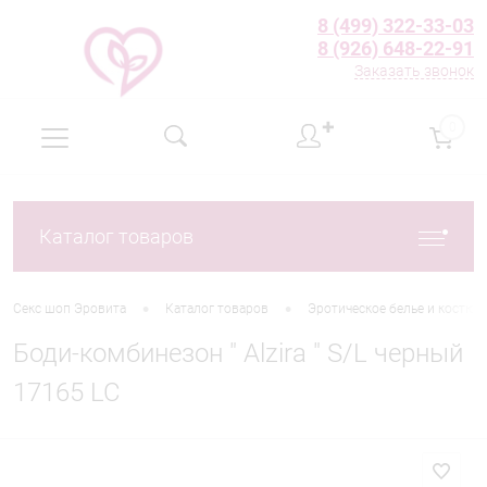
8 (499) 322-33-03
8 (926) 648-22-91
Заказать звонок
✚
0
Каталог товаров
•
•
Секс шоп Эровита
Каталог товаров
Эротическое белье и костю
Боди-комбинезон " Alzira " S/L черный
17165 LC