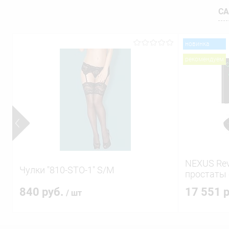
СА
новинка
рекомендуем
NEXUS Rev
Чулки "810-STO-1" S/M
простаты
головкой
840 руб.
17 551 
/ шт