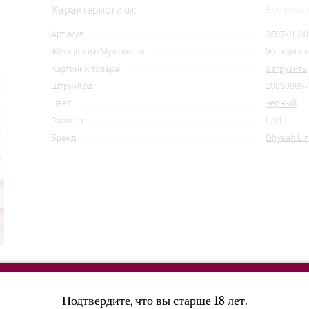
Характеристики:
Все хара
Артикул
3507-1L/X
Женщинам/Мужчинам
Женщина
Картинки товара
Загрузить
ШтрихКод
200688897
Цвет
черный
Размер
L/XL
Бренд
Ohyeah Lin
Подтвердите, что вы старше 18 лет.