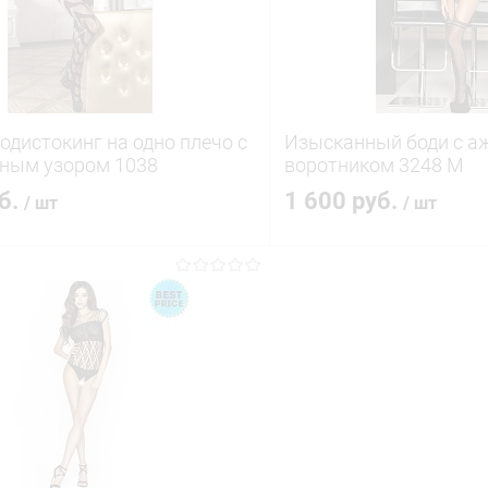
ое
В наличии
В избранное
Бодистокинг на одно плечо с
Изысканный боди с 
ным узором 1038
воротником 3248 M
уб.
1 600 руб.
/ шт
/ шт
В корзину
В корз
 клик
Сравнение
Купить в 1 клик
ое
В наличии
В избранное