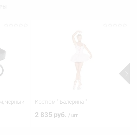
АРЫ
G
м, черный
Костюм " Балерина "
в
(
2 835 руб.
/ шт