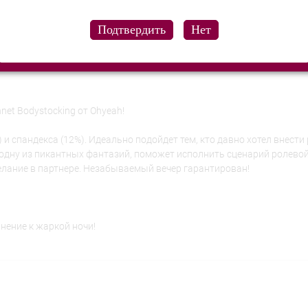
hnet Bodystocking от Ohyeah!
и спандекса (12%). Идеально подойдет тем, кто давно хотел внести
одну из пикантных фантазий, поможет исполнить сценарий ролевой
лание в партнере. Незабываемый вечер гарантирован!
лнение к жаркой ночи!