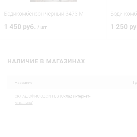
Бодикомбензон черный 3473 М
Боди-комб
1 450 руб.
1 250 р
/ шт
В корзину
НАЛИЧИЕ В МАГАЗИНАХ
Купить в 1 клик
Сравнение
Купить в 1
В избранное
В наличии
В избранн
Название
Г
CКЛАД ОФИС OZON FBS (Склад интернет-
магазина)