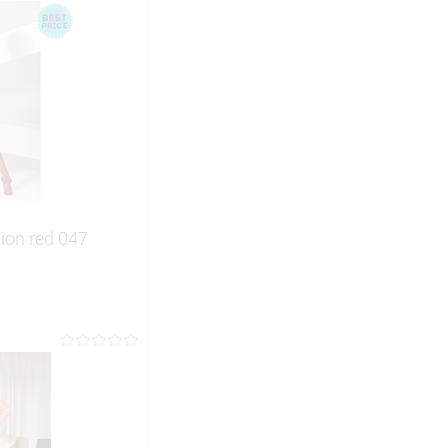
on red 047
ину
Сравнение