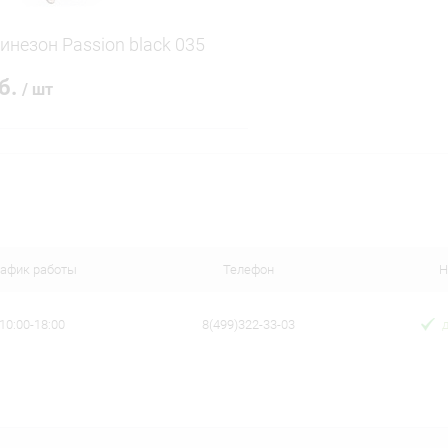
инезон Passion black 035
уб.
/ шт
В корзину
 клик
Сравнение
ое
В наличии
рафик работы
Телефон
Н
10:00-18:00
8(499)322-33-03