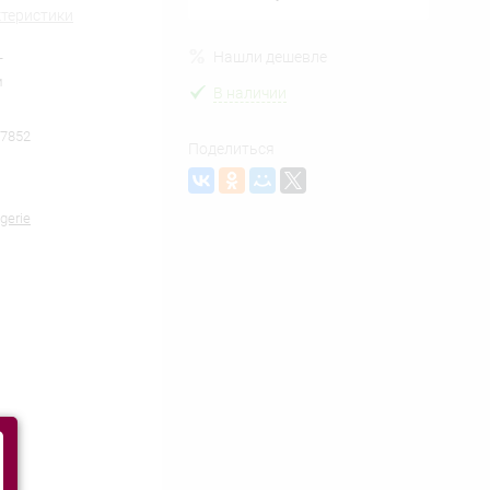
ктеристики
L
Нашли дешевле
м
В наличии
7852
Поделиться
gerie