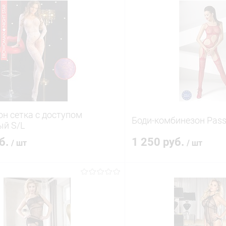
н сетка с доступом
Боди-комбинезон Passi
ый S/L
уб.
1 250 руб.
/ шт
/ шт
В корзину
В корз
 клик
Сравнение
Купить в 1 клик