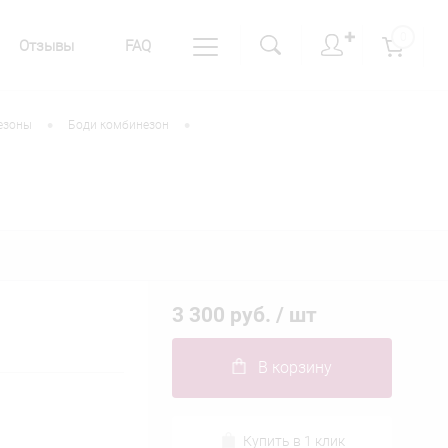
✚
0
Отзывы
FAQ
•
•
езоны
Боди комбинезон
3 300 руб.
/ шт
В корзину
Купить в 1 клик