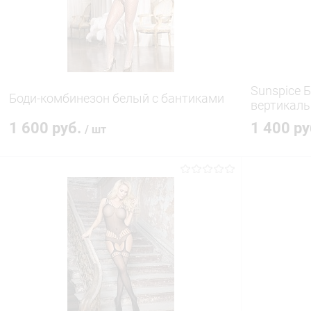
В избранное
В наличии
В избранн
Sunspice 
Боди-комбинезон белый с бантиками
вертикаль
1 600 руб.
1 400 р
/ шт
В корзину
Купить в 1 клик
Сравнение
Купить в 1
В избранное
В наличии
В избранн