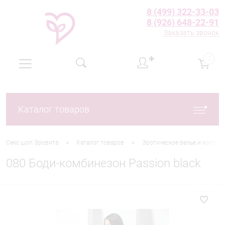
8 (499) 322-33-03
8 (926) 648-22-91
Заказать звонок
✚
0
Каталог товаров
•
•
Секс шоп Эровита
Каталог товаров
Эротическое белье и костю
080 Боди-комбинезон Passion black