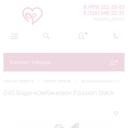
8 (499) 322-33-03
8 (926) 648-22-91
Заказать звонок
✚
0
Каталог товаров
•
•
Секс шоп Эровита
Каталог товаров
Эротическое белье и костю
040 Боди-комбинезон Passion black