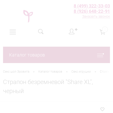
8 (499) 322-33-03
8 (926) 648-22-91
Заказать звонок
✚
0
Каталог товаров
•
•
•
Секс шоп Эровита
Каталог товаров
Секс игрушки
Страпон
Страпон безремневой "Share XL",
черный