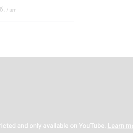
уб.
/ шт
В корзину
 клик
Сравнение
ое
В наличии