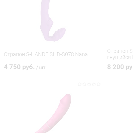
Страпон St
Страпон S-HANDE SHD-S078 Nana
гнущийся
4 750 руб.
8 200 р
/ шт
В корзину
Купить в 1 клик
Сравнение
Купить в 1
В избранное
В наличии
В избранн