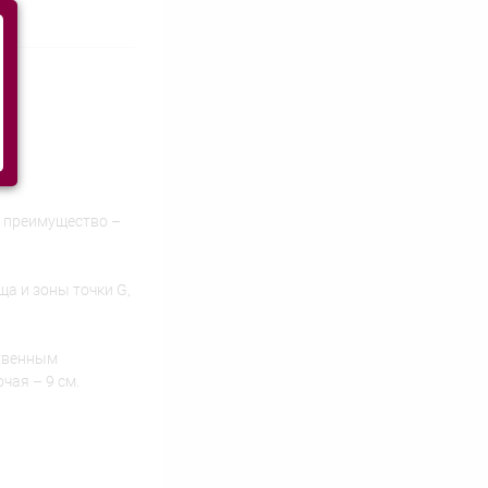
е преимущество –
а и зоны точки G,
ственным
чая – 9 см.