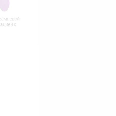
ремневой
рацией c
ину
Сравнение
В наличии