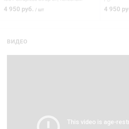
430202 LV
4 950 руб.
4 950 р
/ шт
В корзину
ВИДЕО
Купить в 1 клик
Сравнение
Купить в 1
В избранное
В наличии
В избранн