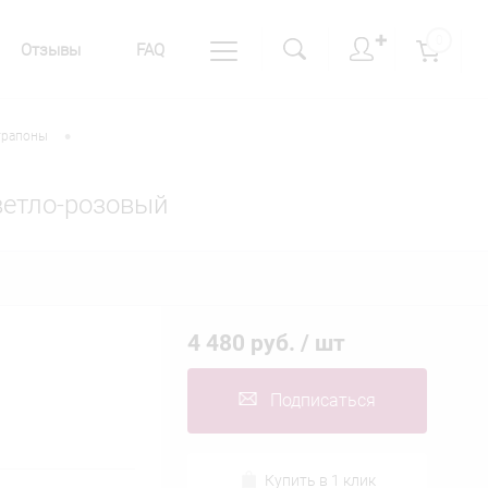
✚
0
Отзывы
FAQ
•
трапоны
светло-розовый
4 480 руб.
/ шт
Подписаться
Купить в 1 клик