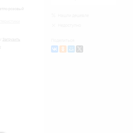
ветло-розовый
Нашли дешевле
ктеристики
Недоступно
/
Загрузить
Поделиться
y