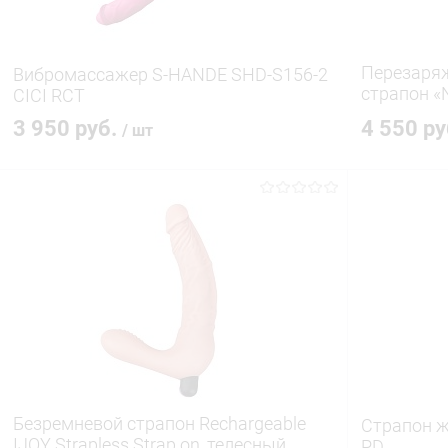
Перезаря
Вибромассажер S-HANDE SHD-S156-2
страпон «
CICI RCT
S125
3 950 руб.
4 550 р
/ шт
В корзину
Купить в 1 клик
Сравнение
Купить в 1
В избранное
В наличии
В избранн
Безремневой страпон Rechargeable
Страпон ж
IJOY Strapless Strap on, телесный
PD