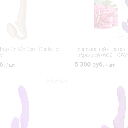
rap-On-Me Semi-Realistic
Безремневой страпон
 M
вибрацией 0900EROW
уб.
5 300 руб.
/ шт
/ шт
В корзину
В корз
 клик
Сравнение
Купить в 1 клик
ое
В наличии
В избранное