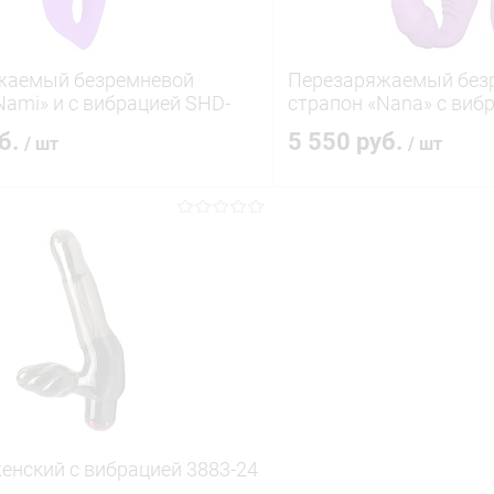
жаемый безремневой
Перезаряжаемый без
Nami» и с вибрацией SHD-
страпон «Nana» с виб
пультом SHD-S078-2
уб.
5 550 руб.
/ шт
/ шт
В корзину
В корз
 клик
Сравнение
Купить в 1 клик
ое
В наличии
В избранное
енский с вибрацией 3883-24