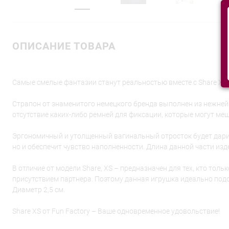
ОПИСАНИЕ ТОВАРА
Самые смелые фантазии станут реальностью вместе с Share XS о
Страпон от знаменитого немецкого бренда выполнен из нежнейш
отсутствие каких-либо ремней для фиксации, которые могут меш
Эргономичный и утолщенный вагинальный отросток будет дарит
но и обеспечит чувство наполненности. Длина данной части издел
В отличие от модели Share, XS – предназначен для тех, кто то
присутствием партнера. Поэтому данная игрушка идеально подо
Диаметр 2,5 см.
Share XS от Fun Factory – Ваше одновременное удовольствие!