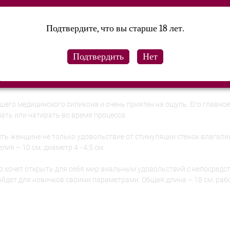
Подтвердите, что вы старше 18 лет.
т Fun Factory!
его медицинского силикона и очень приятен на ощупь. Его главно
ать или натирать во время процесса.
ь женщине не только удовольствие от стимуляции стенок влагалищ
ия – 10 см, диаметр 4 - 4,5 см.
лько хочет открыть для себя мир анальным удовольствий с непосред
йдет для новичков своими параметрами. Общая длина – 18 см, рабо