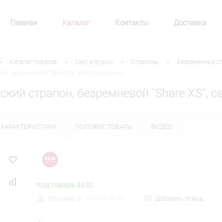
Главная
Каталог
Контакты
Доставка
•
•
•
•
Каталог товаров
Секс игрушки
Страпоны
Безременные с
он, безремневой "Share XS", светло-розовый
кий страпон, безремневой "Share XS", 
ХАРАКТЕРИСТИКИ
ПОХОЖИЕ ТОВАРЫ
ВИДЕО
Код товара:
4630
Отзывов: 0
Добавить отзыв