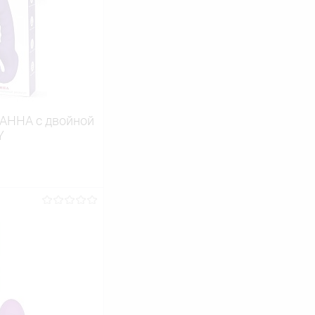
 АННА с двойной
Y
ину
Сравнение
В наличии