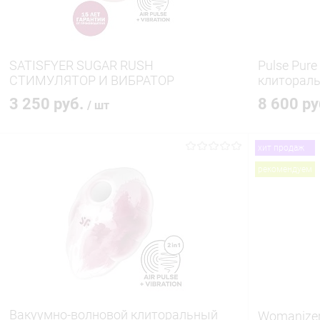
SATISFYER SUGAR RUSH
Pulse Pur
СТИМУЛЯТОР И ВИБРАТОР
клиторал
3 250 руб.
8 600 р
/ шт
хит продаж
В корзину
рекомендуем
Купить в 1 клик
Сравнение
Купить в 1
В избранное
В наличии
В избранн
Вакуумно-волновой клиторальный
Womanize