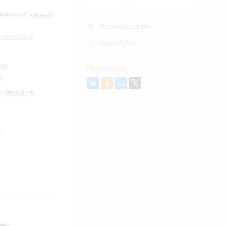
Premium", черный
Нашли дешевле
ктеристики
Недоступно
00
Поделиться
м
/
Загрузить
r