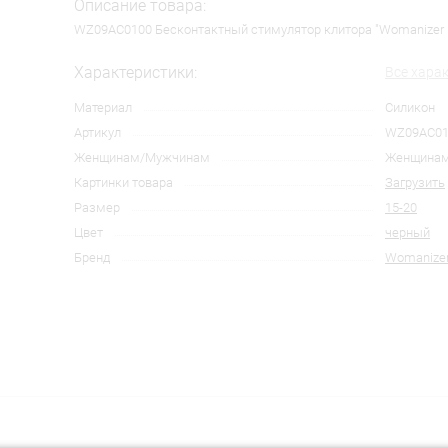
Описание товара:
WZ09AC0100 Бесконтактный стимулятор клитора "Womanizer 
Характеристики:
Все хара
Материал
Силикон
Артикул
WZ09AC01
Женщинам/Мужчинам
Женщина
Картинки товара
Загрузить
Размер
15-20
Цвет
черный
Бренд
Womanize