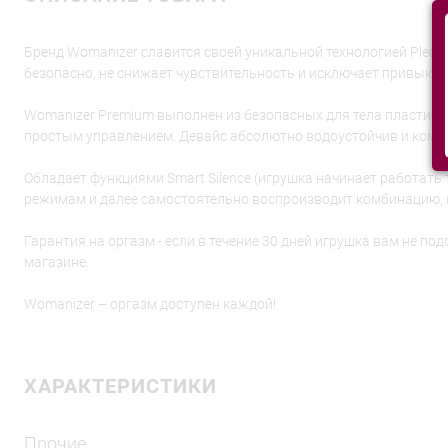
Бренд Womanizer славится своей уникальной технологией Pleasu
безопасно, не снижает чувствительность и исключает привыкан
Womanizer Premium выполнен из безопасных для тела пластика
простым управлением. Девайс абсолютно водоустойчив и компакт
Обладает функциями Smart Silence (игрушка начинает работать 
режимам и далее самостоятельно воспроизводит комбинацию, к
Гарантия на оргазм - если в течение 30 дней игрушка вам не по
магазине.
Womanizer – оргазм доступен каждой!
ХАРАКТЕРИСТИКИ
Прочие