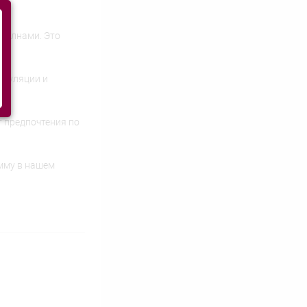
 волнами. Это
мы.
имуляции и
т предпочтения по
умму в нашем