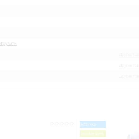
агрузить
Другие то
Другие то
Другие то
новинка
рекомендуем