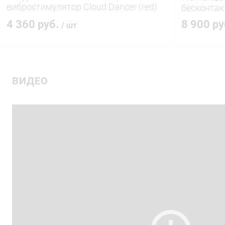
вибростимулятор Cloud Dancer (red)
бесконтак
49687
4 360 руб.
8 900 р
/ шт
В корзину
ВИДЕО
Купить в 1 клик
Сравнение
Купить в 1
В избранное
В наличии
В избранн