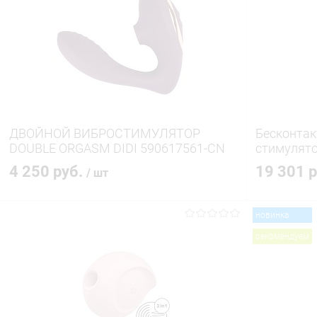
ДВОЙНОЙ ВИБРОСТИМУЛЯТОР
Бесконта
DOUBLE ORGASM DIDI 590617561-CN
стимулято
4 250 руб.
19 301 
/ шт
новинка
В корзину
рекомендуем
Купить в 1 клик
Сравнение
Купить в 1
В избранное
В наличии
В избранн