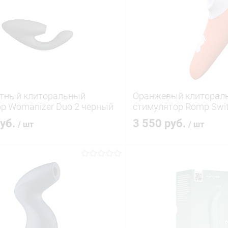
ктный клиторальный
Оранжевый клиторал
р Womanizer Duo 2 черный
стимулятор Romp Swi
руб.
3 550 руб.
/ шт
/ шт
В корзину
В корз
 клик
Сравнение
Купить в 1 клик
ое
В наличии
В избранное