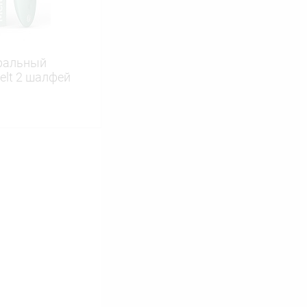
ральный
elt 2 шалфей
ину
Сравнение
В наличии