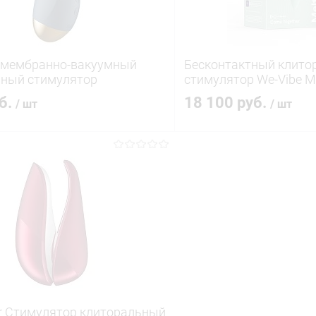
e мембранно-вакуумный
Бесконтактный клито
ьный стимулятор
стимулятор We-Vibe M
уб.
18 100 руб.
/ шт
/ шт
В корзину
В корз
 клик
Сравнение
Купить в 1 клик
ое
В наличии
В избранное
r Стимулятор клиторальный