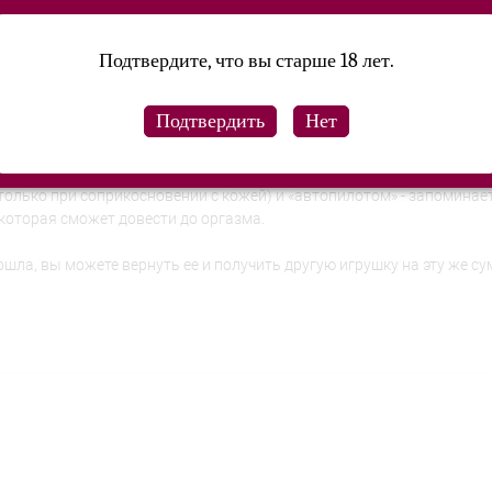
re Air - поток воздуха стимулирует клитор легкими пульсирующими
Подтвердите, что вы старше 18 лет.
ие. Подойдет для прелюдии с партнером и для яркой соло-програм
 и нежнейшего силикона. Он порадует своих хозяек 12 режимами cт
ен: длина 15,5 см, ширина 4,6 см.
только при соприкосновении с кожей) и «автопилотом» - запоминае
оторая сможет довести до оргазма.
дошла, вы можете вернуть ее и получить другую игрушку на эту же с