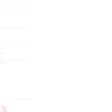
вары
вары
вары