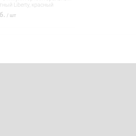
тный Liberty, красный
уб.
/ шт
В корзину
 клик
Сравнение
ое
В наличии