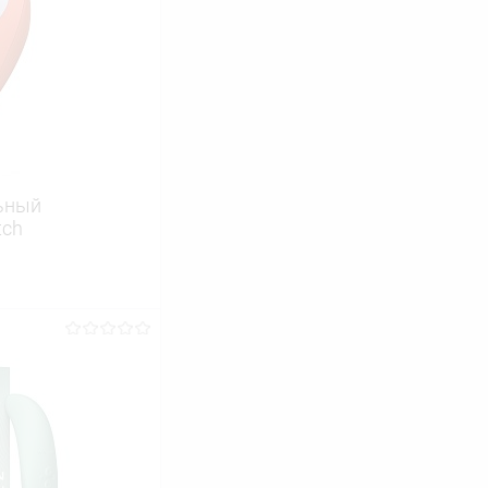
ьный
tch
ину
Сравнение
В наличии