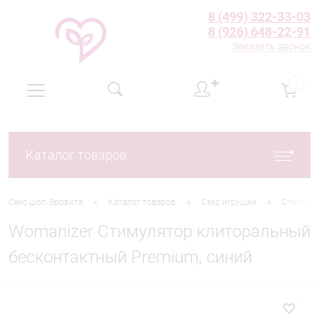
8 (499) 322-33-03
8 (926) 648-22-91
Заказать звонок
✚
0
Каталог товаров
•
•
•
Секс шоп Эровита
Каталог товаров
Секс игрушки
Стимуля
Womanizer Стимулятор клиторальный
бесконтактный Premium, синий