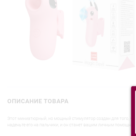
ОПИСАНИЕ ТОВАРА
Этот миниатюрный, но мощный стимулятор создан для того, чт
наденьте его на пальчики, и он станет вашим личным помощни