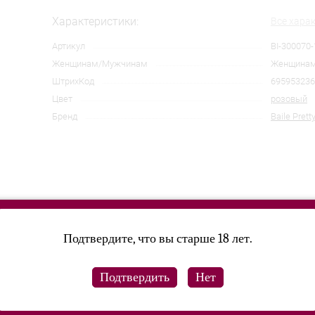
Характеристики:
Все хара
Артикул
BI-300070-
Женщинам/Мужчинам
Женщина
ШтрихКод
695953236
Цвет
розовый
Бренд
Baile Prett
Подтвердите, что вы старше 18 лет.
обы подарить вам оргазмическое блаженство в любое время и в лю
ком в мире наслаждений.Характеристики: