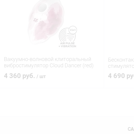
Купить в 1 клик
Сравнение
Купить в 1
В избранное
В наличии
В избранн
Вакуумно-волновой клиторальный
Бесконта
вибростимулятор Cloud Dancer (red)
стимулято
49687
4 360 руб.
4 690 р
/ шт
В корзину
Купить в 1 клик
Сравнение
Купить в 1
В избранное
В наличии
В избранн
СА