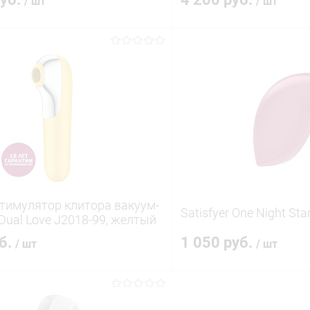
/ шт
/ шт
В корзину
В корз
 клик
Сравнение
Купить в 1 клик
ое
В наличии
В избранное
 Стимулятор клитора вакуум-
Satisfyer One Night St
Dual Love J2018-99, желтый
уб.
1 050 руб.
/ шт
/ шт
В корзину
В корз