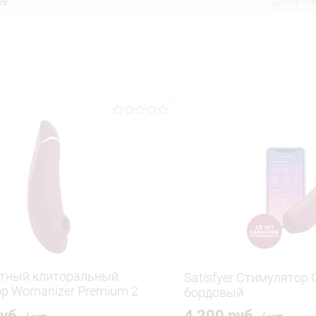
ve
Другие то
ктный клиторальный
Satisfyer Стимулятор C
р Womanizer Premium 2
бордовый
руб.
4 200 руб.