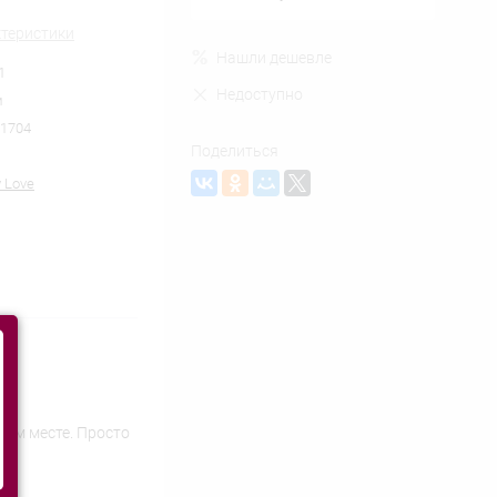
ктеристики
Нашли дешевле
1
Недоступно
м
1704
Поделиться
y Love
бом месте. Просто