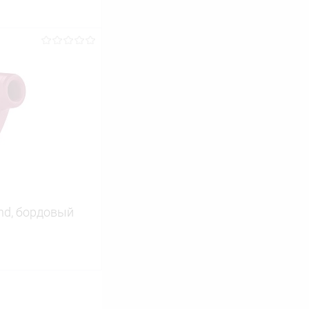
ину
Сравнение
В наличии
and, бордовый
ину