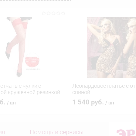
етчатые чулки,c
Леопардовое платье с о
ой кружевной резинкой
спиной
уб.
1 540 руб.
/ шт
/ шт
ия
Помощь и сервисы