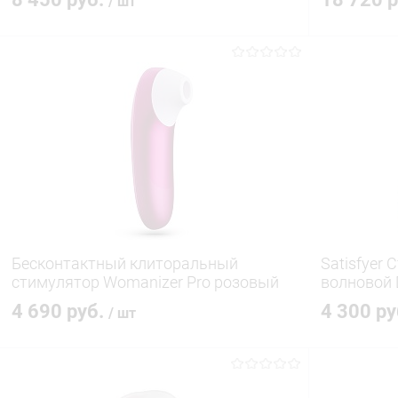
/ шт
В корзину
Купить в 1 клик
Сравнение
Купить в 1
В избранное
В наличии
В избранн
Бесконтактный клиторальный
Satisfyer
стимулятор Womanizer Pro розовый
волновой 
4 690 руб.
4 300 р
/ шт
В корзину