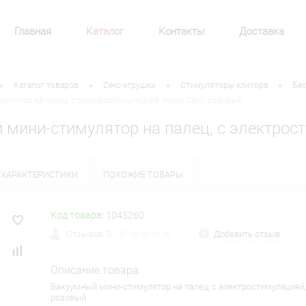
Главная
Каталог
Контакты
Доставка
•
•
•
•
Каталог товаров
Секс игрушки
Стимуляторы клитора
Бес
улятор на палец, с электростимуляцией, Magic Devil, розовый
мини-стимулятор на палец, с электрост
ХАРАКТЕРИСТИКИ
ПОХОЖИЕ ТОВАРЫ
Код товара:
1045260
Отзывов: 0
Добавить отзыв
Описание товара:
Вакуумный мини-стимулятор на палец, с электростимуляцией, 
розовый