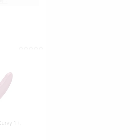
вары
urvy 1+,