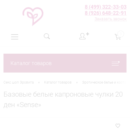
8 (499) 322-33-03
8 (926) 648-22-91
Заказать звонок
✚
0
Каталог товаров
•
•
Секс шоп Эровита
Каталог товаров
Эротическое белье и костю
Базовые белые капроновые чулки 20
ден «Sense»