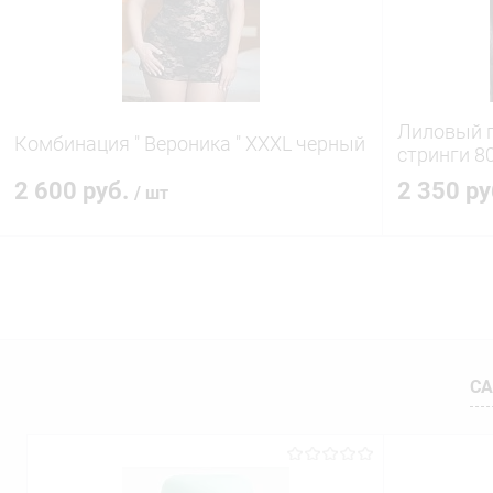
Лиловый п
Комбинация " Вероника " XXXL черный
стринги 8
2 600 руб.
2 350 р
/ шт
В корзину
Купить в 1 клик
Сравнение
Купить в 1
В избранное
В наличии
В избранн
СА