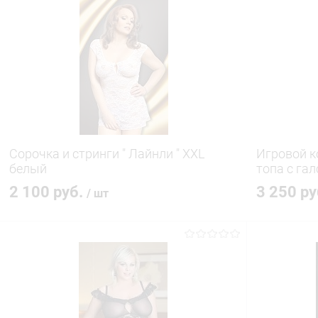
В корзину
Купить в 1 клик
Сравнение
Купить в 1
В избранное
В наличии
В избранн
Сорочка и стринги " Лайнли " XXL
Игровой к
белый
топа с га
2 100 руб.
3 250 р
/ шт
В корзину
Купить в 1 клик
Сравнение
Купить в 1
В избранное
В наличии
В избранн