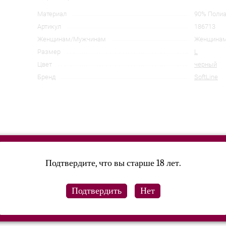
Материал
90% Поли
Артикул
186713
Женщинам/Мужчинам
Женщина
Размер
L
Цвет
черный
Бренд
SoftLine
Подтвердите, что вы старше 18 лет.