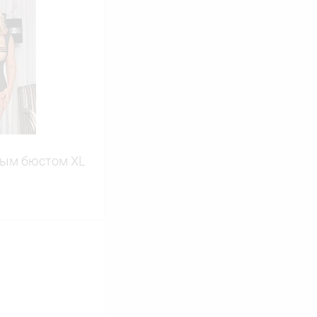
ину
Сравнение
В наличии
тым бюстом XL
ину
Сравнение
В наличии