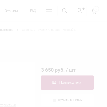
✚
0
Отзывы
FAQ
•
 размеров
Сорочка и трусики Alida Цвет. Черный L
3 650 руб.
/ шт
Подписаться
Купить в 1 клик
ктеристики