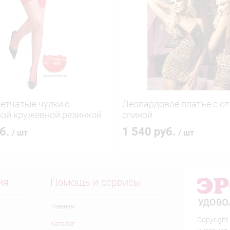
етчатые чулки,c
Леопардовое платье с о
ой кружевной резинкой
спиной
уб.
1 540 руб.
/ шт
/ шт
ия
Помощь и сервисы
Главная
Copyright
Каталог