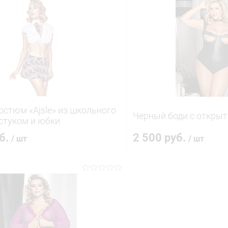
В корзину
В корз
 клик
Сравнение
Купить в 1 клик
ое
В наличии
В избранное
остюм «Ajsle» из школьного
Черный боди с откры
лстуком и юбки
уб.
2 500 руб.
/ шт
/ шт
В корзину
В корз
 клик
Сравнение
Купить в 1 клик
ое
В наличии
В избранное