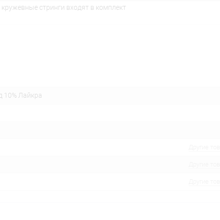
 кружевные стринги входят в комплект
д 10% Лайкра
Другие то
Другие то
Другие то