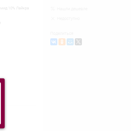
амид 10% Лайкра
Нашли дешевле
Недоступно
м
Поделиться