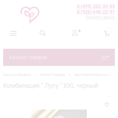
8 (499) 322-33-03
8 (926) 648-22-91
Заказать звонок
✚
0
Каталог товаров
•
•
Секс шоп Эровита
Каталог товаров
Эротическое белье и костю
Комбинация " Лулу " XXL черный