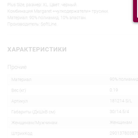
Plus Size, размер: XL. Цвет: черный.
Комбинация Margaret +чулкодержатели+ трусики.
Материал: 90% полиамид, 10% эластан.
Производитель: SoftLine.
ХАРАКТЕРИСТИКИ
Прочие
90% полиамид
Материал
0.19
Вес (кг)
181214 S/L
Артикул
30/14.5/4
Габариты (ДхШхВ см)
Женщинам
Женщинам/Мужчинам
29013780387
ШтрихКод