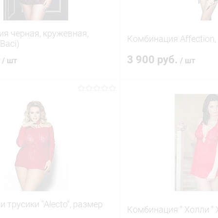
я черная, кружевная,
Комбинация Affection,
Baci)
.
3 900 руб.
/ шт
/ шт
В корзину
В корз
 клик
Сравнение
Купить в 1 клик
ое
В наличии
В избранное
и трусики "Alecto", размер
Комбинация " Холли "