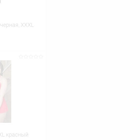
 черная, XXXL
ину
Сравнение
В наличии
 XL красный