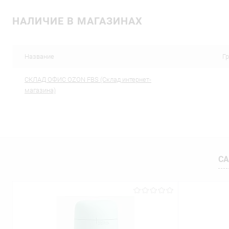
В корзину
НАЛИЧИЕ В МАГАЗИНАХ
Купить в 1 клик
Сравнение
Купить в 1
В избранное
В наличии
В избранн
Название
Г
CКЛАД ОФИС OZON FBS (Склад интернет-
магазина)
СА