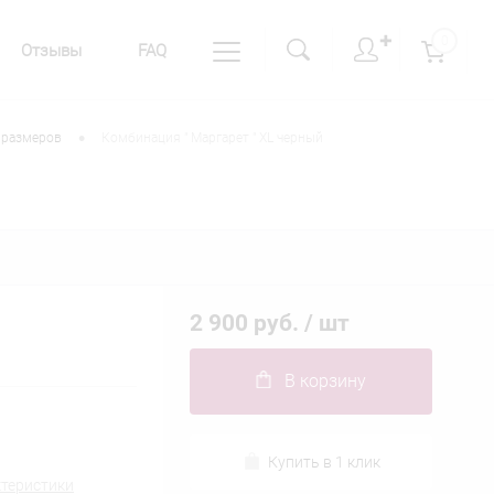
✚
0
Отзывы
FAQ
•
 размеров
Комбинация " Маргарет " XL черный
2 900 руб.
/ шт
В корзину
Купить в 1 клик
ктеристики