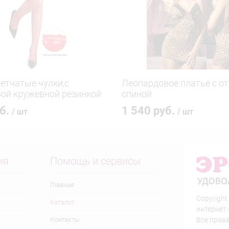
етчатые чулки,c
Леопардовое платье с о
ой кружевной резинкой
спиной
уб.
1 540 руб.
/ шт
/ шт
ия
Помощь и сервисы
Главная
Copyright
Каталог
интернет
Контакты
Все прав