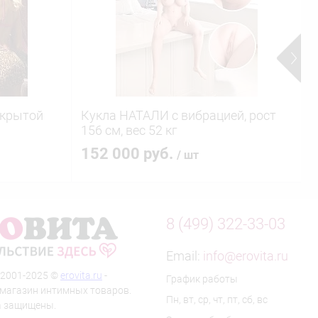
ткрытой
Кукла НАТАЛИ с вибрацией, рост
А
156 см, вес 52 кг
б
152 000 руб.
/ шт
8 (499) 322-33-03
Email:
info@erovita.ru
 2001-2025 ©
erovita.ru
-
График работы
-магазин интимных товаров.
Пн, вт, ср, чт, пт, сб, вс
а защищены.