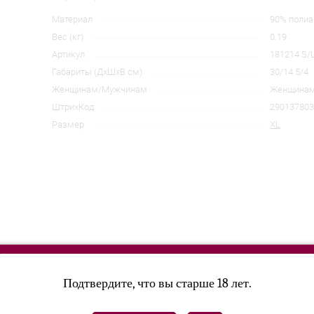
Материал
90% полиа
Вес (кг)
0.19
Артикул
181214 S/
Габариты (ДхШхВ см)
30/14.5/4
Женщинам/Мужчинам
Женщина
ШтрихКод
290137803
Размер
XL
Подтвердите, что вы старше 18 лет.