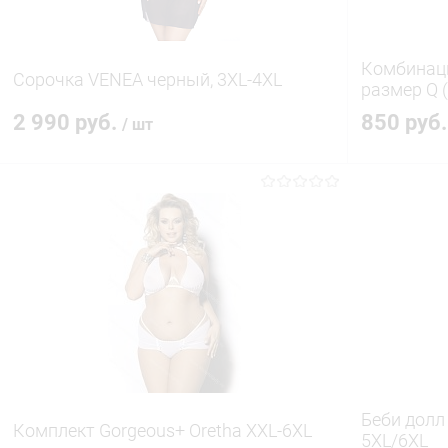
Комбинаци
Сорочка VENEA черный, 3XL-4XL
размер Q (
2 990 руб.
850 руб
/ шт
В корзину
Купить в 1 клик
Сравнение
Купить в 1
В избранное
В наличии
В избранн
Беби долл 
Комплект Gorgeous+ Oretha XXL-6XL
5XL/6XL