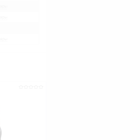
вары
вары
вары