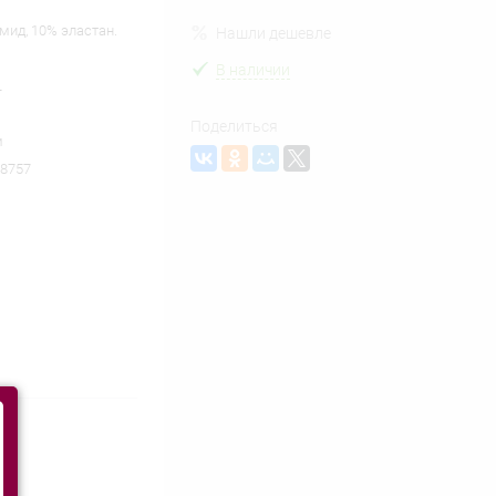
мид, 10% эластан.
Нашли дешевле
В наличии
L
Поделиться
м
8757