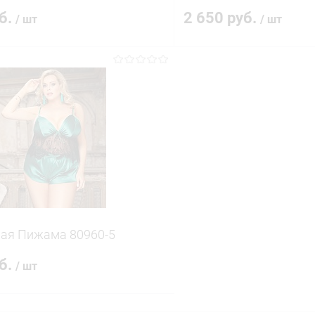
уб.
2 650 руб.
/ шт
/ шт
В корзину
В корз
 клик
Сравнение
Купить в 1 клик
ое
В наличии
В избранное
ая Пижама 80960-5
уб.
/ шт