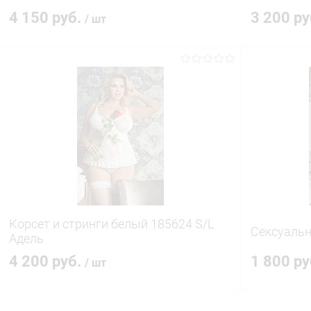
4 150 руб.
3 200 р
/ шт
В корзину
Купить в 1 клик
Сравнение
Купить в 1
В избранное
В наличии
В избранн
Корсет и стринги белый 185624 S/L
Сексуальн
Адель
4 200 руб.
1 800 р
/ шт