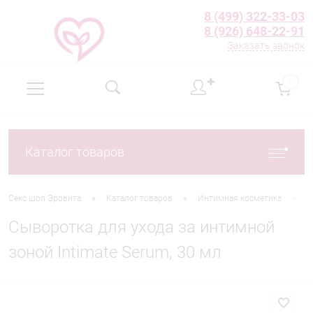
8 (499) 322-33-03
8 (926) 648-22-91
Заказать звонок
✚
0
Каталог товаров
•
•
•
Секс шоп Эровита
Каталог товаров
Интимная косметика
B
Сыворотка для ухода за интимной
зоной Intimate Serum, 30 мл