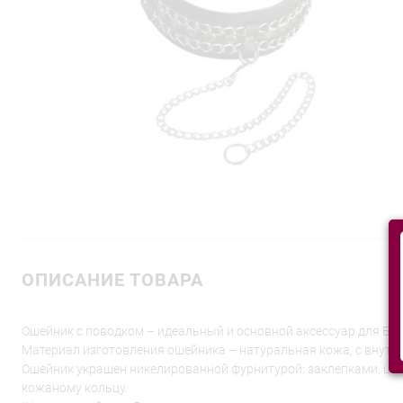
ОПИСАНИЕ ТОВАРА
Ошейник с поводком – идеальный и основной аксессуар для БД
Материал изготовления ошейника – натуральная кожа, с внутре
Ошейник украшен никелированной фурнитурой: заклепками, цеп
кожаному кольцу.