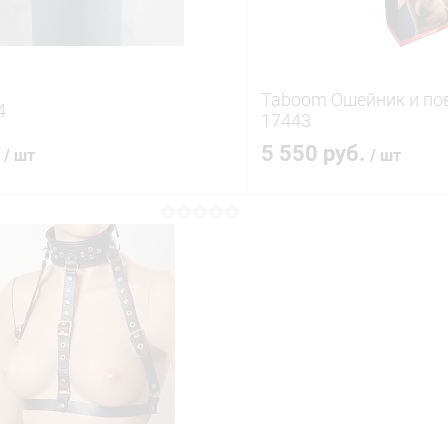
Taboom Ошейник и пов
4
17443
.
5 550 руб.
/ шт
/ шт
В корзину
В корз
 клик
Сравнение
Купить в 1 клик
ое
В наличии
В избранное