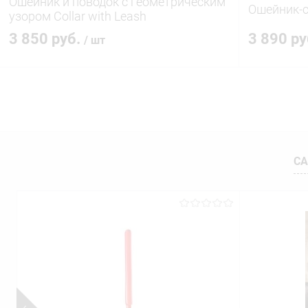
Ошейник и поводок с геометрическим
Ошейник-с
узором Collar with Leash
3 850 руб.
3 890 р
/ шт
В корзину
Купить в 1 клик
Сравнение
Купить в 1
В избранное
В наличии
В избранн
СА