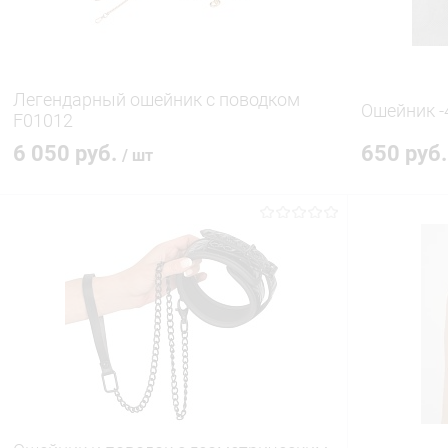
Легендарный ошейник с поводком
Ошейник -
F01012
6 050 руб.
650 руб
/ шт
В корзину
Купить в 1 клик
Сравнение
Купить в 1
В избранное
В наличии
В избранн