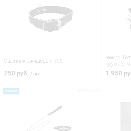
Чокер "Го
Ошейник замшевый 306
кружевом
750 руб.
1 950 р
/ шт
новинка
В корзину
Купить в 1 клик
Сравнение
Купить в 1
В избранное
В наличии
В избранн