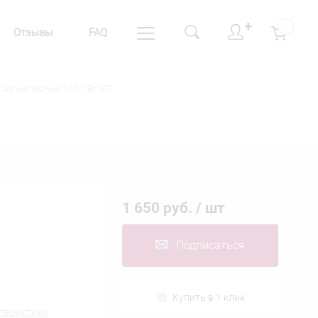
✚
0
Отзывы
FAQ
 цепью черный 101-1 BX SIT
1 650 руб.
/ шт
Подписаться
Купить в 1 клик
ктеристики