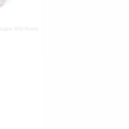
одок Wild Roses
ину
Сравнение
В наличии