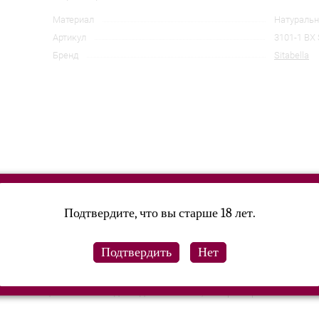
Материал
Натуральн
Артикул
3101-1 BX 
Бренд
Sitabella
Подтвердите, что вы старше 18 лет.
СМ экспериментов.
нней стороны подкладка из велюра для приятного соприкосновения
очками и цепочкой-поводком длиной 50 см, которая крепится с по