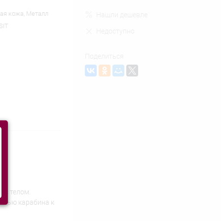
ая кожа, Металл
Нашли дешевле
SIT
Недоступно
Поделиться
 с телом.
мощью карабина к