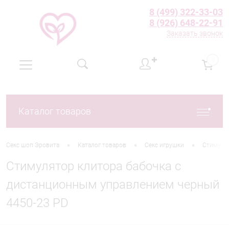
8 (499) 322-33-03
8 (926) 648-22-91
Заказать звонок
✚
0
Каталог товаров
•
•
•
Секс шоп Эровита
Каталог товаров
Секс игрушки
Стимуля
Стимулятор клитора бабочка с
дистанционным управлением черный
4450-23 PD