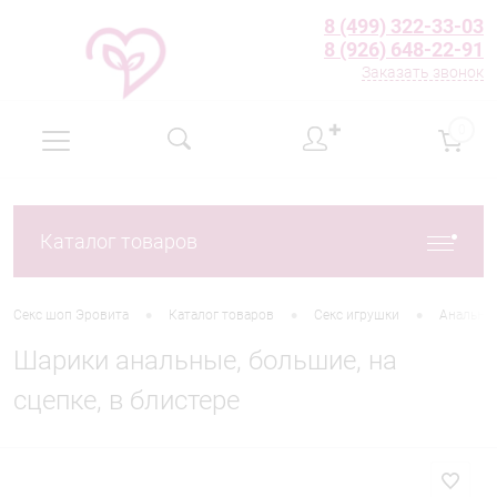
8 (499) 322-33-03
8 (926) 648-22-91
Заказать звонок
✚
0
Каталог товаров
•
•
•
Секс шоп Эровита
Каталог товаров
Секс игрушки
Анальны
Шарики анальные, большие, на
сцепке, в блистере